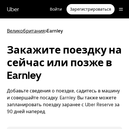
Пропустить
и
Uber
Войти
Зарегистрироваться
перейти
к
основному
содержимому
Великобритания
>
Earnley
Закажите поездку на
сейчас или позже в
Earnley
Добавьте сведения о поездке, садитесь в машину
и совершайте посадку. Earnley. Вы также можете
запланировать поездку заранее с Uber Reserve за
90 дней наперед.