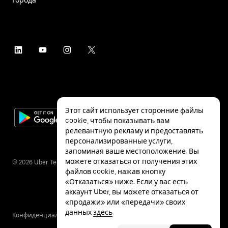
Этот сайт использует сторонние файлы
cookie, чтобы показывать вам
релевантную рекламу и предоставлять
персонализированные услуги,
запоминая ваше местоположение. Вы
можете отказаться от получения этих
©
2026
Uber Technologies Inc.
файлов cookie, нажав кнопку
«Отказаться» ниже. Если у вас есть
аккаунт Uber, вы можете отказаться от
«продажи» или «передачи» своих
данных
здесь
.
Конфиденциальность
Специальные
Условия
возможности