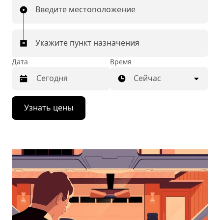
Введите местоположение
Укажите пункт назначения
Дата
Время
Сейчас
Нажмите
Узнать цены
стрелку
вниз,
чтобы
перейти
к
календарю
и
выбрать
дату.
Чтобы
закрыть
календарь,
нажмите