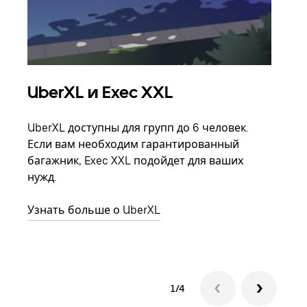
UberXL и Exec XXL
Гр
UberXL доступны для групп до 6 человек.
Когд
Если вам необходим гарантированный
семь
багажник, Exec XXL подойдет для ваших
выбр
нужд.
назн
Узнать больше о UberXL
Узна
1/4