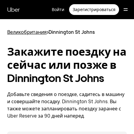
Пропустить
и
Uber
Войти
Зарегистрироваться
перейти
к
основному
содержимому
Великобритания
>
Dinnington St Johns
Закажите поездку на
сейчас или позже в
Dinnington St Johns
Добавьте сведения о поездке, садитесь в машину
и совершайте посадку. Dinnington St Johns. Вы
также можете запланировать поездку заранее с
Uber Reserve за 90 дней наперед.