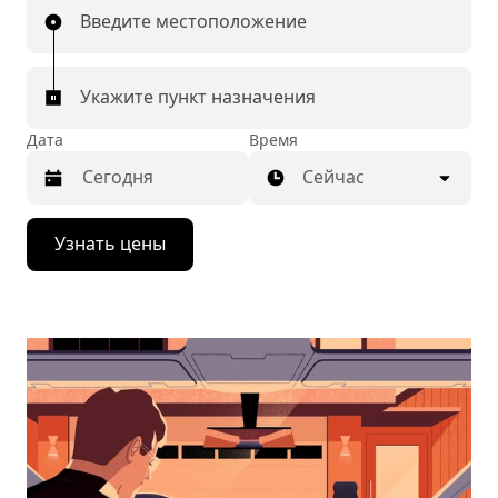
Введите местоположение
Укажите пункт назначения
Дата
Время
Сейчас
Нажмите
Узнать цены
стрелку
вниз,
чтобы
перейти
к
календарю
и
выбрать
дату.
Чтобы
закрыть
календарь,
нажмите