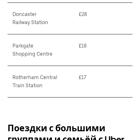
Doncaster
£28
Railway Station
Parkgate
£18
Shopping Centre
Rotherham Central
£17
Train Station
Поездки с большими
группами и семьёй с Uber