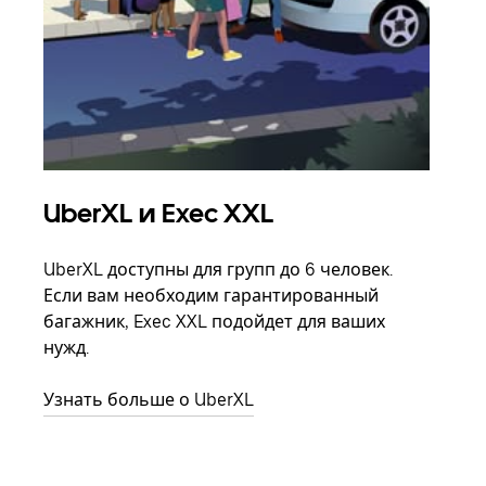
UberXL и Exec XXL
Гр
UberXL доступны для групп до 6 человек.
Когд
Если вам необходим гарантированный
семь
багажник, Exec XXL подойдет для ваших
выбр
нужд.
назн
Узнать больше о UberXL
Узна