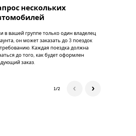
апрос нескольких
Uber Shu
втомобилей
Вариант по
некоторых 
ли в вашей группе только один владелец
определённ
аунта, он может заказать до 3 поездок
мероприяти
 требованию. Каждая поездка должна
аться до того, как будет оформлен
Посмотреть
едующий заказ.
1/2