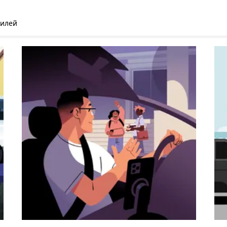
билей