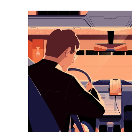
календарю
и
выбрать
дату.
Чтобы
закрыть
календарь,
нажмите
Esc.