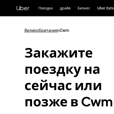
Пропустить
и
Uber
Поездка
драйв
Бизнес
Uber Eats
перейти
к
основному
содержимому
Великобритания
>
Cwm
Закажите
поездку на
сейчас или
позже в Cwm