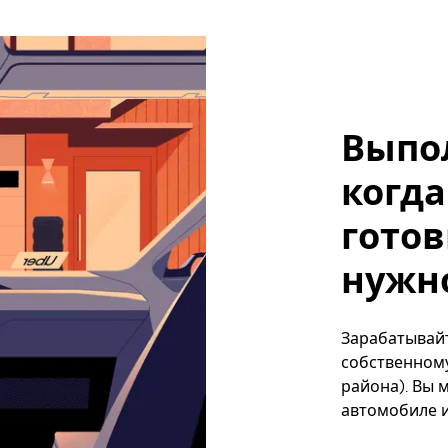
Выпо
когда
готов
нужн
Зарабатывайт
собственному
района). Вы 
автомобиле и