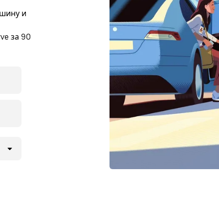
ашину и
ve за 90