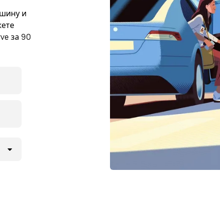
ашину и
жете
ve за 90