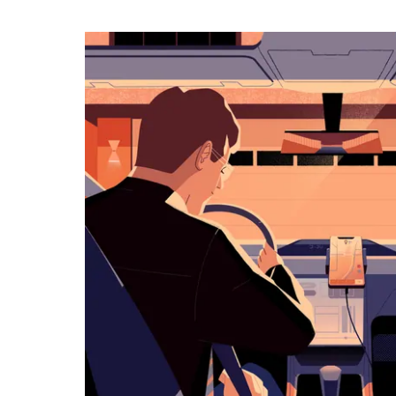
календарю
и
выбрать
дату.
Чтобы
закрыть
календарь,
нажмите
Esc.