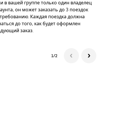
некоторых 
ли в вашей группе только один владелец
определённ
аунта, он может заказать до 3 поездок
мероприяти
 требованию. Каждая поездка должна
аться до того, как будет оформлен
Посмотреть
едующий заказ.
1/2