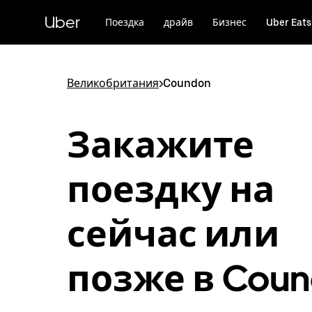
Пропустить
и
Uber
Поездка
драйв
Бизнес
Uber Eats
перейти
к
основному
содержимому
Великобритания
>
Coundon
Закажите
поездку на
сейчас или
позже в Cou