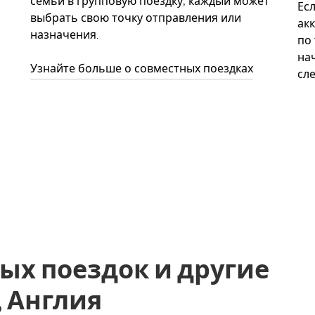
семьи в групповую поездку, каждый может
Ес
выбрать свою точку отправления или
акк
назначения.
по
нач
Узнайте больше о совместных поездках
сл
ых поездок и другие
, Англия