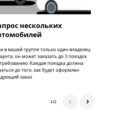
апрос нескольких
Uber Shu
втомобилей
Вариант по
некоторых 
ли в вашей группе только один владелец
определённ
аунта, он может заказать до 3 поездок
мероприяти
 требованию. Каждая поездка должна
аться до того, как будет оформлен
Посмотреть
едующий заказ.
1/2