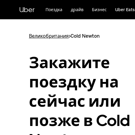
Пропустить
и
Uber
Поездка
драйв
Бизнес
Uber Eats
перейти
к
основному
содержимому
Великобритания
>
Cold Newton
Закажите
поездку на
сейчас или
позже в Cold