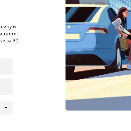
ашину и
 можете
ve за 90