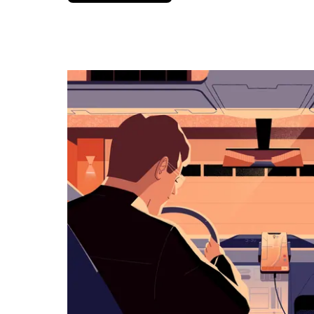
вниз,
чтобы
перейти
к
календарю
и
выбрать
дату.
Чтобы
закрыть
календарь,
нажмите
Esc.