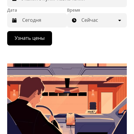
Дата
Время
Сейчас
Нажмите
Узнать цены
стрелку
вниз,
чтобы
перейти
к
календарю
и
выбрать
дату.
Чтобы
закрыть
календарь,
нажмите
Esc.