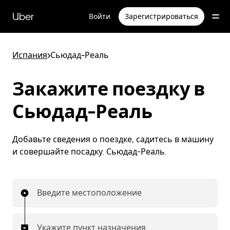
Пропустить
и
Uber
Войти
Зарегистрироваться
перейти
к
основному
содержимому
Испания
>
Сьюдад-Реаль
Закажите поездку в
Сьюдад-Реаль
Добавьте сведения о поездке, садитесь в машину
и совершайте посадку. Сьюдад-Реаль.
Введите местоположение
Укажите пункт назначения