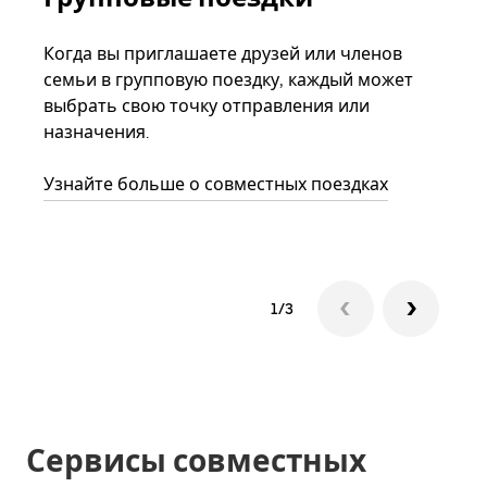
ав
Когда вы приглашаете друзей или членов
семьи в групповую поездку, каждый может
Если
выбрать свою точку отправления или
акка
назначения.
тре
нача
Узнайте больше о совместных поездках
сле
1/3
Сервисы совместных