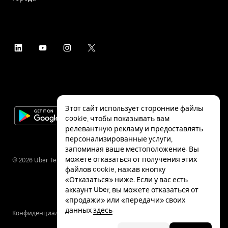
Этот сайт использует сторонние файлы
cookie, чтобы показывать вам
релевантную рекламу и предоставлять
персонализированные услуги,
запоминая ваше местоположение. Вы
можете отказаться от получения этих
©
2026
Uber Technologies Inc.
файлов cookie, нажав кнопку
«Отказаться» ниже. Если у вас есть
аккаунт Uber, вы можете отказаться от
«продажи» или «передачи» своих
данных
здесь
.
Конфиденциальность
Специальные
Условия
возможности