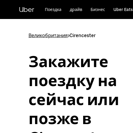
Пропустить
и
Uber
Поездка
драйв
Бизнес
Uber Eats
перейти
к
основному
содержимому
Великобритания
>
Cirencester
Закажите
поездку на
сейчас или
позже в