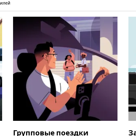
билей
Групповые поездки
З