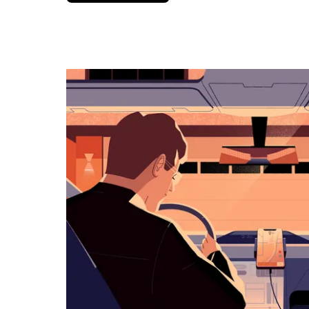
вниз,
чтобы
перейти
к
календарю
и
выбрать
дату.
Чтобы
закрыть
календарь,
нажмите
Esc.