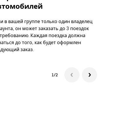
втомобилей
Вариант по
некоторых 
ли в вашей группе только один владелец
определённ
аунта, он может заказать до 3 поездок
мероприяти
 требованию. Каждая поездка должна
аться до того, как будет оформлен
Посмотреть
едующий заказ.
1/2