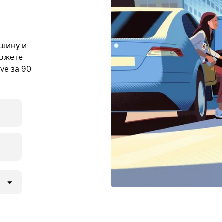
ашину и
можете
ve за 90