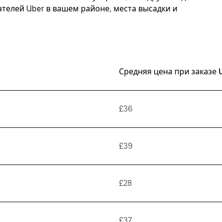
елей Uber в вашем районе, места высадки и
Средняя цена при заказе 
£36
£39
£28
£37