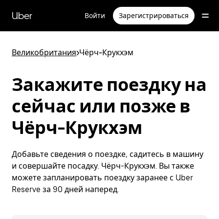
Пропустить
и
Uber
Войти
Зарегистрироваться
перейти
к
основному
содержимому
Великобритания
>
Чёрч-Крукхэм
Закажите поездку на
сейчас или позже в
Чёрч-Крукхэм
Добавьте сведения о поездке, садитесь в машину
и совершайте посадку. Чёрч-Крукхэм. Вы также
можете запланировать поездку заранее с Uber
Reserve за 90 дней наперед.