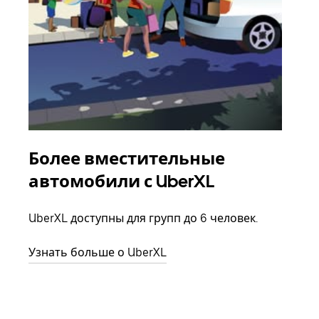
Более вместительные
Гр
автомобили с UberXL
Когд
семь
UberXL доступны для групп до 6 человек.
выбр
назн
Узнать больше о UberXL
Узна