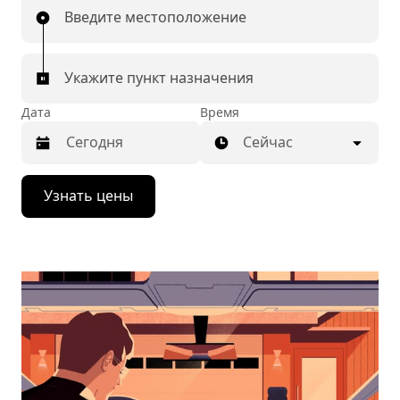
Введите местоположение
Укажите пункт назначения
Дата
Время
Сейчас
Нажмите
Узнать цены
стрелку
вниз,
чтобы
перейти
к
календарю
и
выбрать
дату.
Чтобы
закрыть
календарь,
нажмите