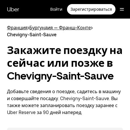
Пропустить
и
Uber
Войти
Зарегистрироваться
перейти
к
основному
Франция
>
Бургундия — Франш-Конте
>
содержимому
Chevigny-Saint-Sauve
Закажите поездку на
сейчас или позже в
Chevigny-Saint-Sauve
Добавьте сведения о поездке, садитесь в машину
и совершайте посадку. Chevigny-Saint-Sauve. Вы
также можете запланировать поездку заранее с
Uber Reserve за 90 дней наперед.