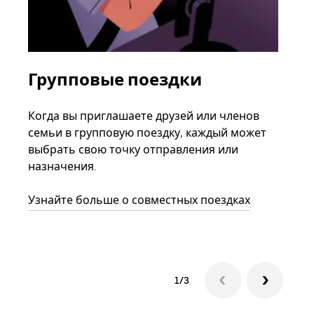
Групповые поездки
За
ав
Когда вы приглашаете друзей или членов
семьи в групповую поездку, каждый может
Если
выбрать свою точку отправления или
акка
назначения.
тре
нача
Узнайте больше о совместных поездках
сле
1/3