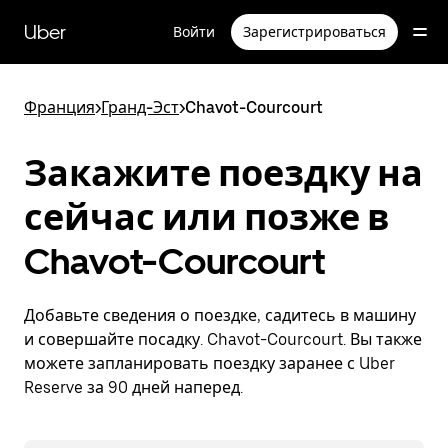
Пропустить
и
Uber
Войти
Зарегистрироваться
перейти
к
основному
содержимому
Франция
>
Гранд-Эст
>
Chavot-Courcourt
Закажите поездку на
сейчас или позже в
Chavot-Courcourt
Добавьте сведения о поездке, садитесь в машину
и совершайте посадку. Chavot-Courcourt. Вы также
можете запланировать поездку заранее с Uber
Reserve за 90 дней наперед.