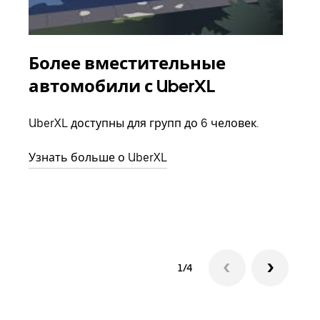
Более вместительные
Гр
автомобили с UberXL
Когд
семь
UberXL доступны для групп до 6 человек.
выбр
назн
Узнать больше о UberXL
Узна
1/4