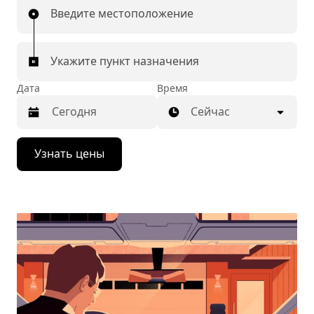
Введите местоположение
Укажите пункт назначения
Дата
Время
Сейчас
Нажмите
Узнать цены
стрелку
вниз,
чтобы
перейти
к
календарю
и
выбрать
дату.
Чтобы
закрыть
календарь,
нажмите