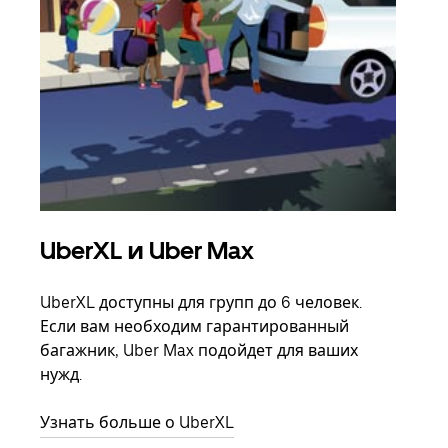
UberXL и Uber Max
Гр
UberXL доступны для групп до 6 человек.
Когд
Если вам необходим гарантированный
семь
багажник, Uber Max подойдет для ваших
выбр
нужд.
назн
Узнать больше о UberXL
Узна