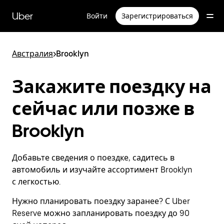
Пропустить
и
Uber
Войти
Зарегистрироваться
перейти
к
основному
содержимому
Австралия
>
Brooklyn
Закажите поездку на
сейчас или позже в
Brooklyn
Добавьте сведения о поездке, садитесь в
автомобиль и изучайте ассортимент Brooklyn
с легкостью.
Нужно планировать поездку заранее? С Uber
Reserve можно запланировать поездку до 90