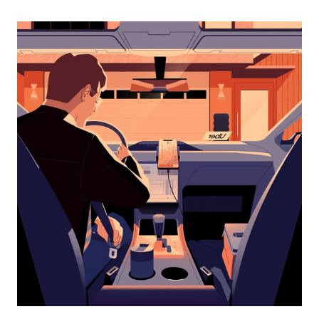
перейти
к
календарю
и
выбрать
дату.
Чтобы
закрыть
календарь,
нажмите
Esc.