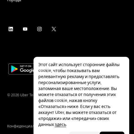
Этот сайт использует сторонние файлы
cookie, чтобы показывать вам
релевантную рекламу и предоставлять
персонализированные услуги,
запоминая ваше местоположение. Вы
можете отказаться от получения этих
©
2026
Uber Technologies Inc.
файлов cookie, нажав кнопку
«Отказаться» ниже. Если у вас есть
аккаунт Uber, вы можете отказаться от
«продажи» или «передачи» своих
данных
здесь
.
Конфиденциальность
Специальные
Условия
возможности