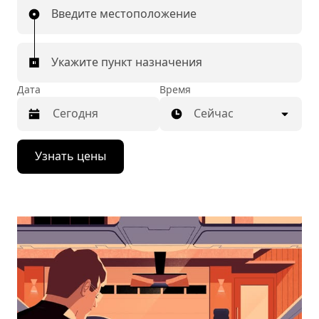
Введите местоположение
Укажите пункт назначения
Дата
Время
Сейчас
Нажмите
Узнать цены
стрелку
вниз,
чтобы
перейти
к
календарю
и
выбрать
дату.
Чтобы
закрыть
календарь,
нажмите