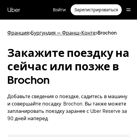
Пропустить
и
Uber
Войти
Зарегистрироваться
перейти
к
основному
содержимому
Франция
>
Бургундия — Франш-Конте
>
Brochon
Закажите поездку на
сейчас или позже в
Brochon
Добавьте сведения о поездке, садитесь в машину
и совершайте посадку. Brochon. Вы также можете
запланировать поездку заранее с Uber Reserve за
90 дней наперед.