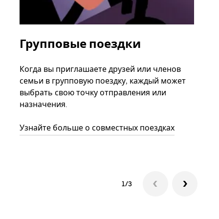
Групповые поездки
За
ав
Когда вы приглашаете друзей или членов
семьи в групповую поездку, каждый может
Если
выбрать свою точку отправления или
акка
назначения.
тре
нача
Узнайте больше о совместных поездках
сле
1/3