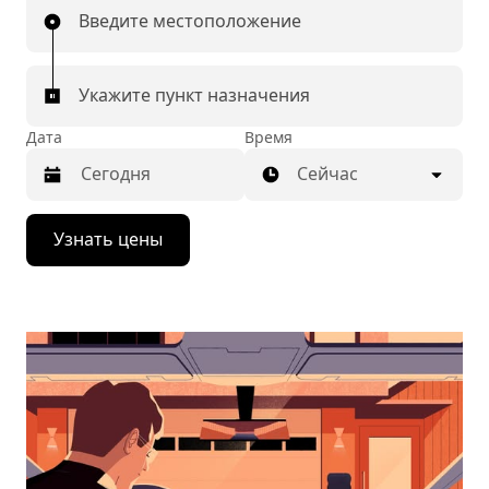
Введите местоположение
Укажите пункт назначения
Дата
Время
Сейчас
Нажмите
Узнать цены
стрелку
вниз,
чтобы
перейти
к
календарю
и
выбрать
дату.
Чтобы
закрыть
календарь,
нажмите