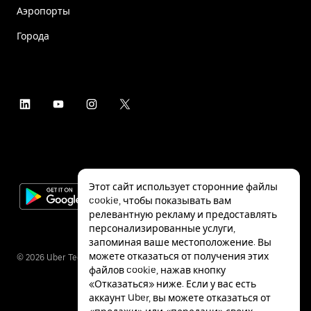
Аэропорты
Города
Этот сайт использует сторонние файлы
cookie, чтобы показывать вам
релевантную рекламу и предоставлять
персонализированные услуги,
запоминая ваше местоположение. Вы
можете отказаться от получения этих
©
2026
Uber Technologies Inc.
файлов cookie, нажав кнопку
«Отказаться» ниже. Если у вас есть
аккаунт Uber, вы можете отказаться от