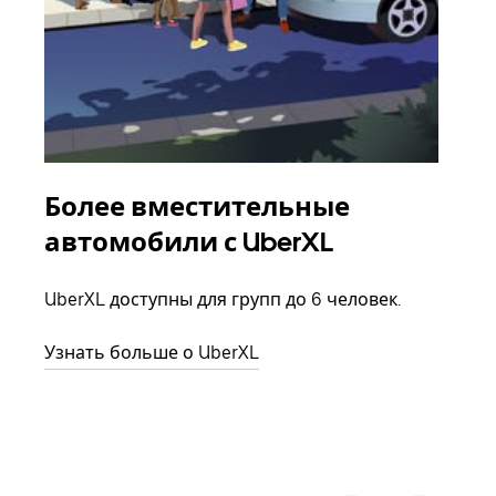
Более вместительные
Гр
автомобили с UberXL
Когд
семь
UberXL доступны для групп до 6 человек.
выбр
назн
Узнать больше о UberXL
Узна