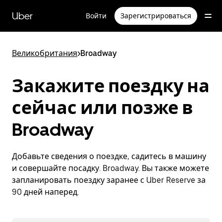
Пропустить
и
Uber
Войти
Зарегистрироваться
перейти
к
основному
содержимому
Великобритания
>
Broadway
Закажите поездку на
сейчас или позже в
Broadway
Добавьте сведения о поездке, садитесь в машину
и совершайте посадку. Broadway. Вы также можете
запланировать поездку заранее с Uber Reserve за
90 дней наперед.