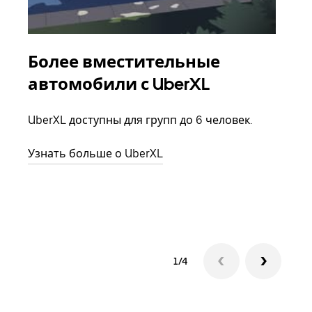
Более вместительные
Гр
автомобили с UberXL
Когд
семь
UberXL доступны для групп до 6 человек.
выбр
назн
Узнать больше о UberXL
Узна
1/4