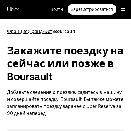
Пропустить
и
Uber
Войти
Зарегистрироваться
перейти
к
основному
содержимому
Франция
>
Гранд-Эст
>
Boursault
Закажите поездку на
сейчас или позже в
Boursault
Добавьте сведения о поездке, садитесь в машину
и совершайте посадку. Boursault. Вы также можете
запланировать поездку заранее с Uber Reserve за
90 дней наперед.