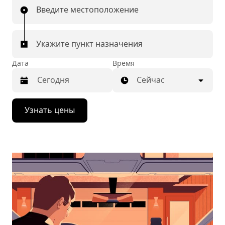
Введите местоположение
Укажите пункт назначения
Дата
Время
Сейчас
Нажмите
Узнать цены
стрелку
вниз,
чтобы
перейти
к
календарю
и
выбрать
дату.
Чтобы
закрыть
календарь,
нажмите