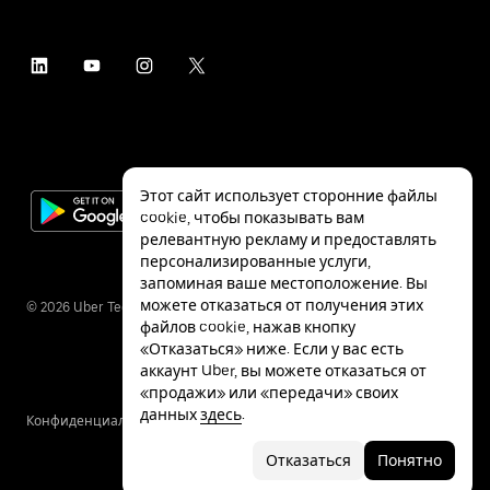
Этот сайт использует сторонние файлы
cookie, чтобы показывать вам
релевантную рекламу и предоставлять
персонализированные услуги,
запоминая ваше местоположение. Вы
можете отказаться от получения этих
©
2026
Uber Technologies Inc.
файлов cookie, нажав кнопку
«Отказаться» ниже. Если у вас есть
аккаунт Uber, вы можете отказаться от
«продажи» или «передачи» своих
данных
здесь
.
Конфиденциальность
Специальные
Условия
возможности
Отказаться
Понятно