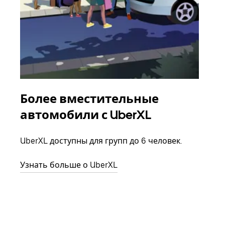
Более вместительные
Гр
автомобили с UberXL
Когд
семь
UberXL доступны для групп до 6 человек.
выбр
назн
Узнать больше о UberXL
Узна