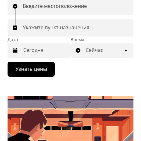
Введите местоположение
Укажите пункт назначения
Дата
Время
Сейчас
Нажмите
Узнать цены
стрелку
вниз,
чтобы
перейти
к
календарю
и
выбрать
дату.
Чтобы
закрыть
календарь,
нажмите