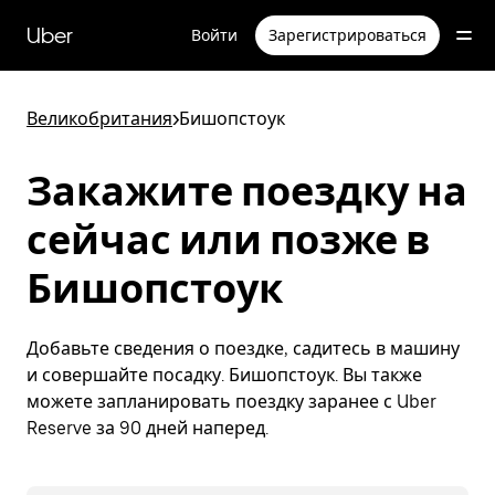
Пропустить
и
Uber
Войти
Зарегистрироваться
перейти
к
основному
содержимому
Великобритания
>
Бишопстоук
Закажите поездку на
сейчас или позже в
Бишопстоук
Добавьте сведения о поездке, садитесь в машину
и совершайте посадку. Бишопстоук. Вы также
можете запланировать поездку заранее с Uber
Reserve за 90 дней наперед.