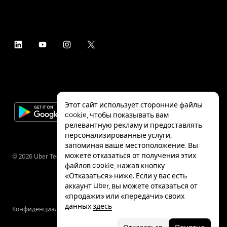
Этот сайт использует сторонние файлы
cookie, чтобы показывать вам
релевантную рекламу и предоставлять
персонализированные услуги,
запоминая ваше местоположение. Вы
можете отказаться от получения этих
©
2026
Uber Technologies Inc.
файлов cookie, нажав кнопку
«Отказаться» ниже. Если у вас есть
аккаунт Uber, вы можете отказаться от
«продажи» или «передачи» своих
данных
здесь
.
Конфиденциальность
Специальные
Условия
возможности