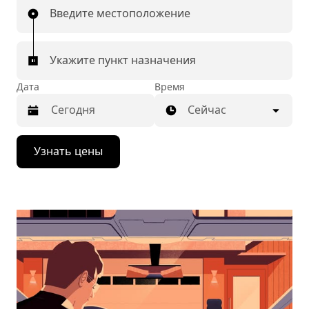
Введите местоположение
Укажите пункт назначения
Дата
Время
Сейчас
Нажмите
Узнать цены
стрелку
вниз,
чтобы
перейти
к
календарю
и
выбрать
дату.
Чтобы
закрыть
календарь,
нажмите