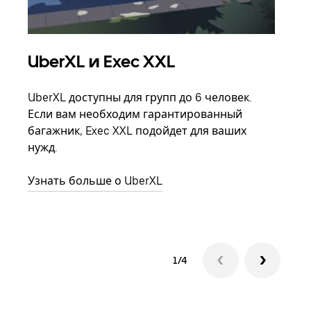
UberXL и Exec XXL
Гр
UberXL доступны для групп до 6 человек.
Когд
Если вам необходим гарантированный
семь
багажник, Exec XXL подойдет для ваших
выбр
нужд.
назн
Узнать больше о UberXL
Узна
1/4