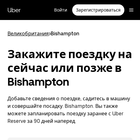
Пропустить
и
Uber
Войти
Зарегистрироваться
перейти
к
основному
содержимому
Великобритания
>
Bishampton
Закажите поездку на
сейчас или позже в
Bishampton
Добавьте сведения о поездке, садитесь в машину
и совершайте посадку. Bishampton. Вы также
можете запланировать поездку заранее с Uber
Reserve за 90 дней наперед.