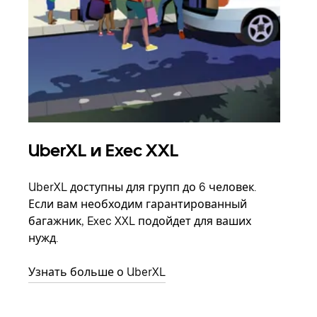
UberXL и Exec XXL
Гр
UberXL доступны для групп до 6 человек.
Когд
Если вам необходим гарантированный
семь
багажник, Exec XXL подойдет для ваших
выбр
нужд.
назн
Узнать больше о UberXL
Узна