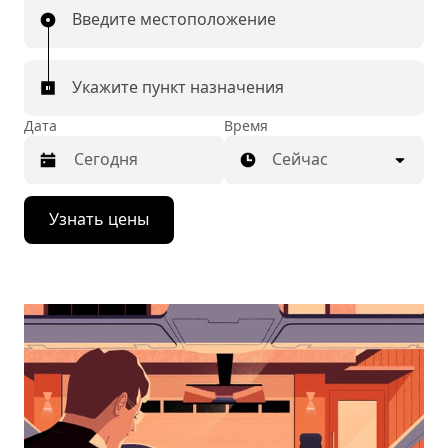
Введите местоположение
Укажите пункт назначения
Дата
Время
Сейчас
Нажмите
Узнать цены
стрелку
вниз,
чтобы
перейти
к
календарю
и
выбрать
дату.
Чтобы
закрыть
календарь,
нажмите