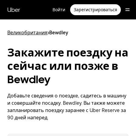
Пропустить
и
Uber
Войти
Зарегистрироваться
перейти
к
основному
содержимому
Великобритания
>
Bewdley
Закажите поездку на
сейчас или позже в
Bewdley
Добавьте сведения о поездке, садитесь в машину
и совершайте посадку. Bewdley. Вы также можете
запланировать поездку заранее с Uber Reserve за
90 дней наперед.