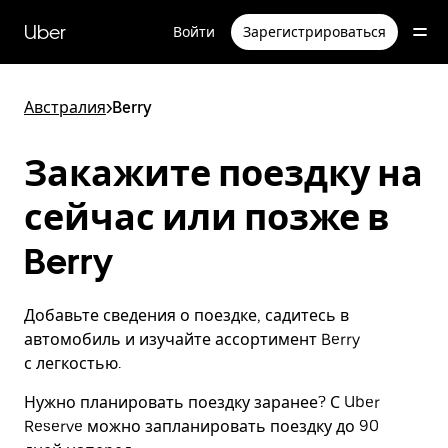
Пропустить
и
Uber
Войти
Зарегистрироваться
перейти
к
основному
содержимому
Австралия
>
Berry
Закажите поездку на
сейчас или позже в
Berry
Добавьте сведения о поездке, садитесь в
автомобиль и изучайте ассортимент Berry
с легкостью.
Нужно планировать поездку заранее? С Uber
Reserve можно запланировать поездку до 90