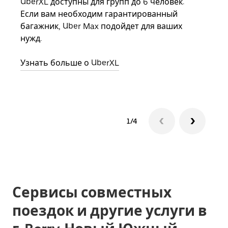
UberXL доступны для групп до 6 человек.
Когд
Если вам необходим гарантированный
семь
багажник, Uber Max подойдет для ваших
выбр
нужд.
назн
Узнать больше о UberXL
Узна
1/4
Сервисы совместных
поездок и другие услуги в