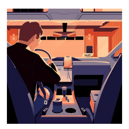
перейти
к
календарю
и
выбрать
дату.
Чтобы
закрыть
календарь,
нажмите
Esc.