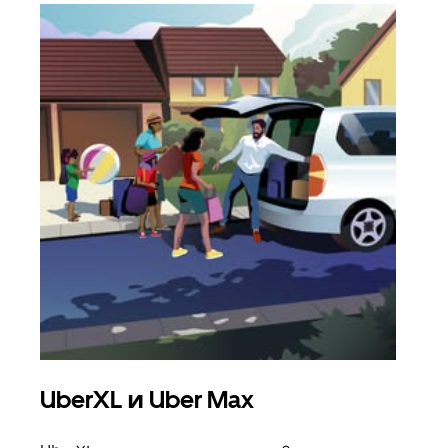
UberXL и Uber Max
Гр