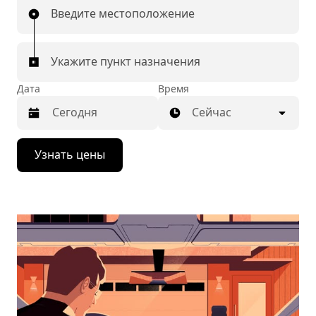
Введите местоположение
Укажите пункт назначения
Дата
Время
Сейчас
Нажмите
Узнать цены
стрелку
вниз,
чтобы
перейти
к
календарю
и
выбрать
дату.
Чтобы
закрыть
календарь,
нажмите