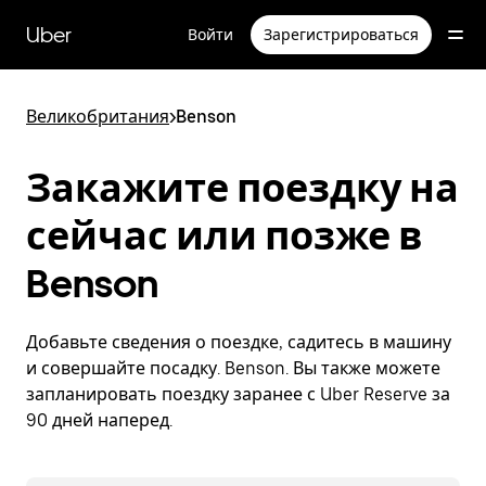
Пропустить
и
Uber
Войти
Зарегистрироваться
перейти
к
основному
содержимому
Великобритания
>
Benson
Закажите поездку на
сейчас или позже в
Benson
Добавьте сведения о поездке, садитесь в машину
и совершайте посадку. Benson. Вы также можете
запланировать поездку заранее с Uber Reserve за
90 дней наперед.