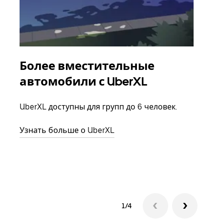
Более вместительные
Гр
автомобили с UberXL
Когд
семь
UberXL доступны для групп до 6 человек.
выбр
назн
Узнать больше о UberXL
Узна
1/4