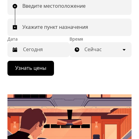
Введите местоположение
Укажите пункт назначения
Дата
Время
Сейчас
Нажмите
Узнать цены
стрелку
вниз,
чтобы
перейти
к
календарю
и
выбрать
дату.
Чтобы
закрыть
календарь,
нажмите