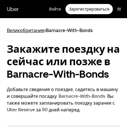
Пропустить
и
Uber
Войти
Зарегистрироваться
перейти
к
основному
содержимому
Великобритания
>
Barnacre-With-Bonds
Закажите поездку на
сейчас или позже в
Barnacre-With-Bonds
Добавьте сведения о поездке, садитесь в машину
и совершайте посадку. Barnacre-With-Bonds. Вы
также можете запланировать поездку заранее с
Uber Reserve за 90 дней наперед.