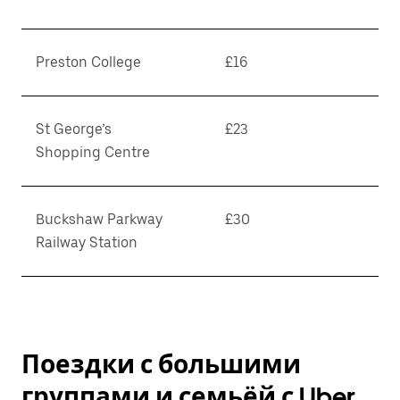
Preston College
£16
St George’s
£23
Shopping Centre
Buckshaw Parkway
£30
Railway Station
Поездки с большими
группами и семьёй с Uber