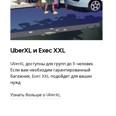
UberXL и Exec XXL
Гр
UberXL доступны для групп до 6 человек.
Когд
Если вам необходим гарантированный
семь
багажник, Exec XXL подойдет для ваших
выбр
нужд.
назн
Узнать больше о UberXL
Узна