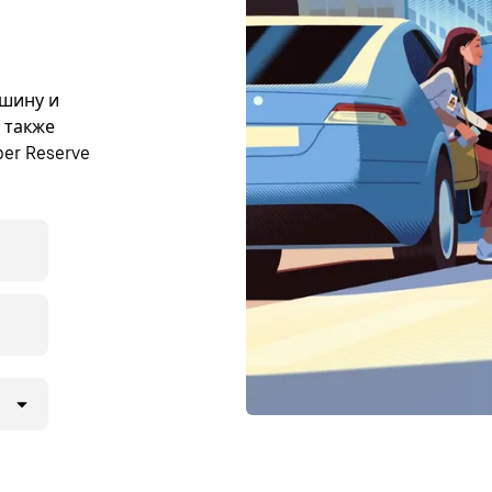
ашину и
ы также
er Reserve