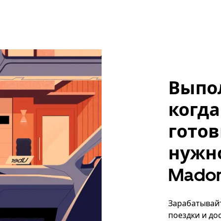
Выпо
когда
готов
нужно,
Mado
Зарабатывайте
поездки и до