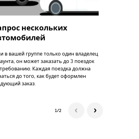
апрос нескольких
Uber Shu
втомобилей
Вариант по
некоторых 
ли в вашей группе только один владелец
определённ
аунта, он может заказать до 3 поездок
мероприяти
 требованию. Каждая поездка должна
аться до того, как будет оформлен
Посмотреть
едующий заказ.
1/2