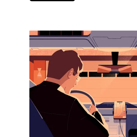
вниз,
чтобы
перейти
к
календарю
и
выбрать
дату.
Чтобы
закрыть
календарь,
нажмите
Esc.