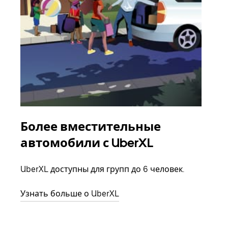
Более вместительные
Гр
автомобили с UberXL
Когд
семь
UberXL доступны для групп до 6 человек.
выбр
назн
Узнать больше о UberXL
Узна