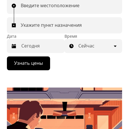
Введите местоположение
Укажите пункт назначения
Дата
Время
Сейчас
Нажмите
Узнать цены
стрелку
вниз,
чтобы
перейти
к
календарю
и
выбрать
дату.
Чтобы
закрыть
календарь,
нажмите