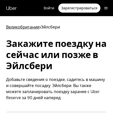
Пропустить
и
Uber
Войти
Зарегистрироваться
перейти
к
основному
содержимому
Великобритания
>
Эйлсбери
Закажите поездку на
сейчас или позже в
Эйлсбери
Добавьте сведения о поездке, садитесь в машину
и совершайте посадку. Эйлсбери. Вы также
можете запланировать поездку заранее с Uber
Reserve за 90 дней наперед.