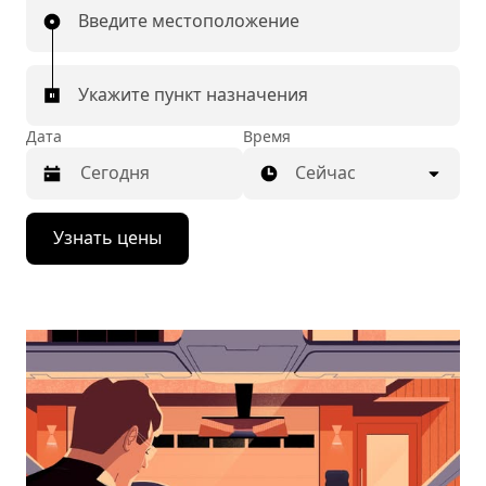
Введите местоположение
Укажите пункт назначения
Дата
Время
Сейчас
Нажмите
Узнать цены
стрелку
вниз,
чтобы
перейти
к
календарю
и
выбрать
дату.
Чтобы
закрыть
календарь,
нажмите