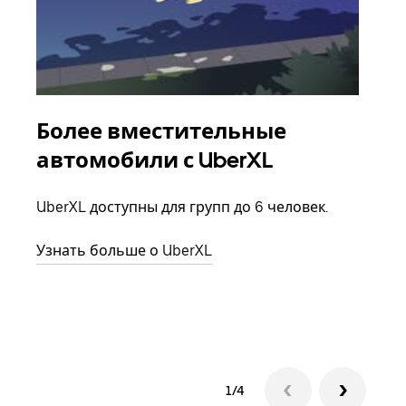
Более вместительные
Гр
автомобили с UberXL
Когд
семь
UberXL доступны для групп до 6 человек.
выбр
назн
Узнать больше о UberXL
Узна
1/4