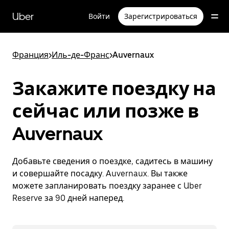
Пропустить
и
Uber
Войти
Зарегистрироваться
перейти
к
основному
содержимому
Франция
>
Иль-де-Франс
>
Auvernaux
Закажите поездку на
сейчас или позже в
Auvernaux
Добавьте сведения о поездке, садитесь в машину
и совершайте посадку. Auvernaux. Вы также
можете запланировать поездку заранее с Uber
Reserve за 90 дней наперед.