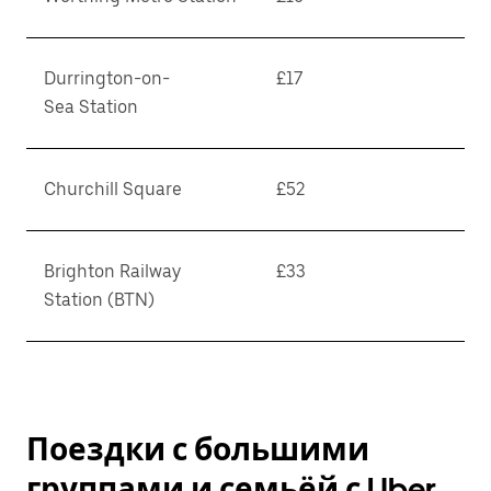
Durrington-on-
£17
Sea Station
Churchill Square
£52
Brighton Railway
£33
Station (BTN)
Поездки с большими
группами и семьёй с Uber