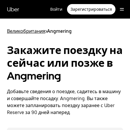
Пропустить
и
Uber
Войти
Зарегистрироваться
перейти
к
основному
содержимому
Великобритания
>
Angmering
Закажите поездку на
сейчас или позже в
Angmering
Добавьте сведения о поездке, садитесь в машину
и совершайте посадку. Angmering. Вы также
можете запланировать поездку заранее с Uber
Reserve за 90 дней наперед.