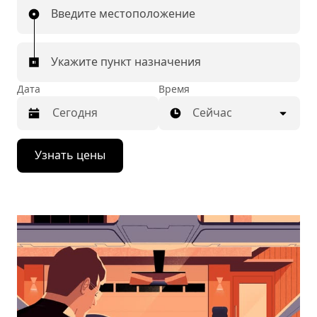
Введите местоположение
Укажите пункт назначения
Дата
Время
Сейчас
Нажмите
Узнать цены
стрелку
вниз,
чтобы
перейти
к
календарю
и
выбрать
дату.
Чтобы
закрыть
календарь,
нажмите