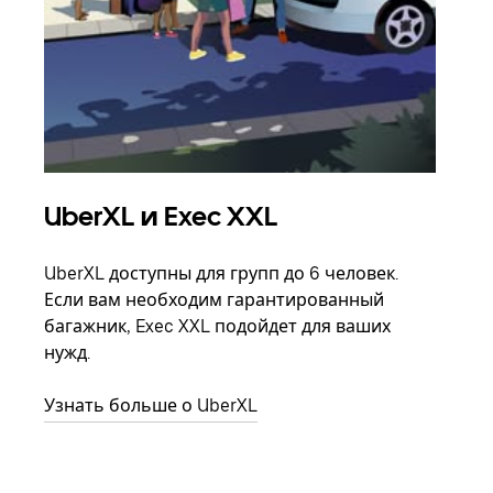
UberXL и Exec XXL
Гр
UberXL доступны для групп до 6 человек.
Когд
Если вам необходим гарантированный
семь
багажник, Exec XXL подойдет для ваших
выбр
нужд.
назн
Узнать больше о UberXL
Узна