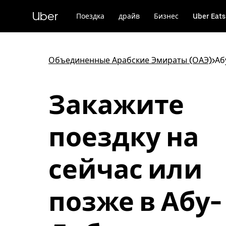
Пропустить
и
Uber
Поездка
драйв
Бизнес
Uber Eats
перейти
к
основному
содержимому
Объединенные Арабские Эмираты (ОАЭ)
>
Аб
Закажите
поездку на
сейчас или
позже в Абу-