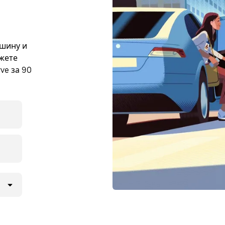
ашину и
ожете
ve за 90