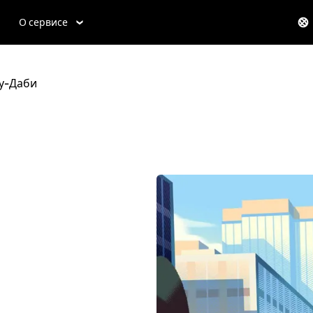
О сервисе
у-Даби