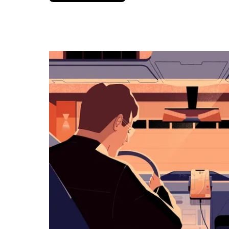
вниз,
чтобы
перейти
к
календарю
и
выбрать
дату.
Чтобы
закрыть
календарь,
нажмите
Esc.