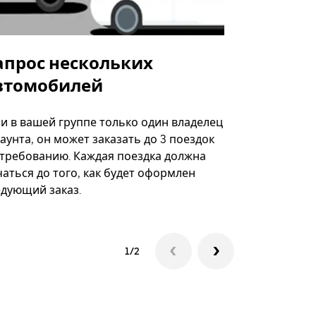
апрос нескольких
Uber Shu
втомобилей
Вариант по
некоторых 
ли в вашей группе только один владелец
определённ
аунта, он может заказать до 3 поездок
мероприяти
 требованию. Каждая поездка должна
аться до того, как будет оформлен
Посмотреть
едующий заказ.
1/2