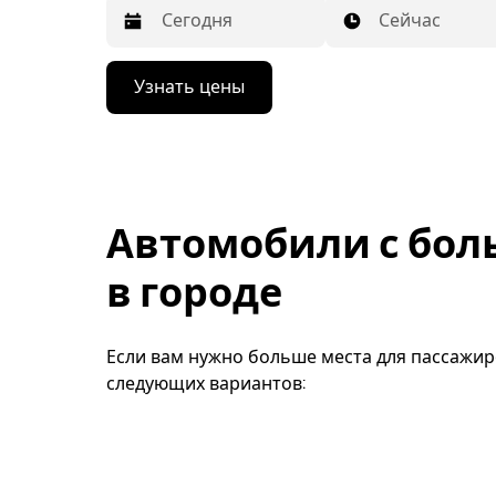
Сейчас
Нажмите
Узнать цены
стрелку
вниз,
чтобы
перейти
к
календарю
и
Автомобили с бо
выбрать
дату.
Чтобы
в городе
закрыть
календарь,
нажмите
Esc.
Если вам нужно больше места для пассажир
следующих вариантов: