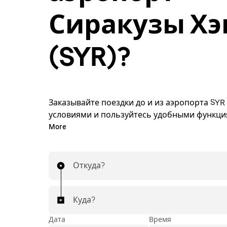
Сиракузы Хэ
(SYR)?
Заказывайте поездки до и из аэропорта SYR
условиями и пользуйтесь удобными функц
приложения Uber. Забронируйте поездку или
More
любой удобный момент по выгодной цене ч
приложение или сайт. Стоимость известна з
Поездки до и из аэропорта — это просто!
Откуда?
Куда?
Дата
Время