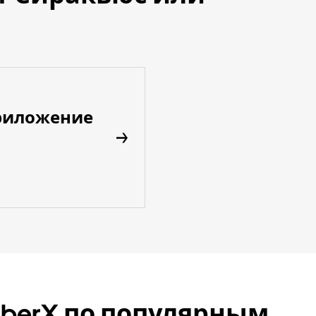
риложение
UberX по популярным