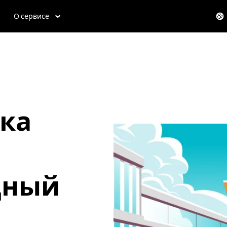
О сервисе
ка
дный