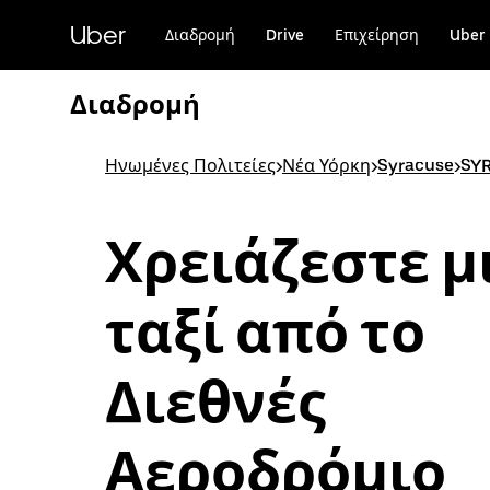
Μετάβαση
στο
Uber
Διαδρομή
Drive
Επιχείρηση
Uber 
κύριο
περιεχόμενο
Διαδρομή
Ηνωμένες Πολιτείες
>
Νέα Υόρκη
>
Syracuse
>
SY
Χρειάζεστε μ
ταξί από το
Διεθνές
Αεροδρόμιο