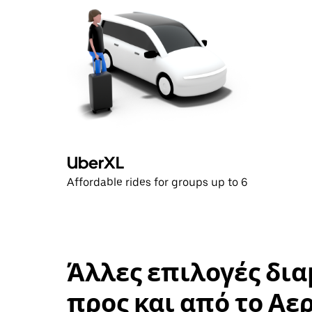
να
κλείσετε
το
ημερολόγιο.
UberXL
Affordable rides for groups up to 6
Άλλες επιλογές δι
προς και από το Α