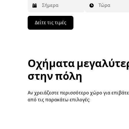
Τώρα
Πατήστε
Δείτε τις τιμές
το
πλήκτρο
με
το
κάτω
βέλος
για
Οχήματα μεγαλύτε
να
μετακινηθείτε
στο
στην πόλη
ημερολόγιο
και
να
επιλέξετε
Αν χρειάζεστε περισσότερο χώρο για επιβάτε
μια
από τις παρακάτω επιλογές:
ημερομηνία.
Πατήστε
το
πλήκτρο
escape
για