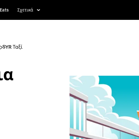
Eats
Σχετικά
R
>
SYR Ταξί
ια