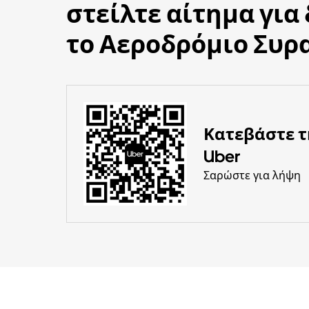
στείλτε αίτημα για
το Αεροδρόμιο Συρ
Κατεβάστε 
Uber
Σαρώστε για λήψη