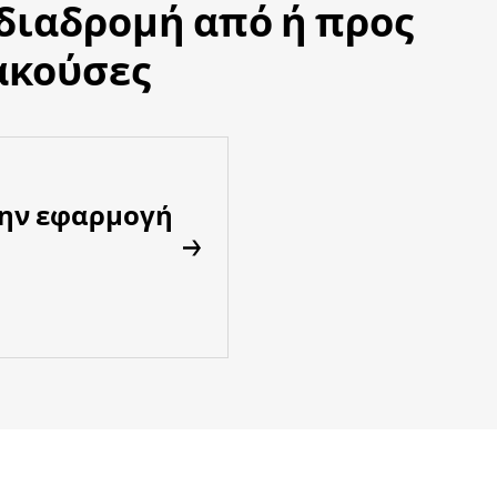
 διαδρομή από ή προς
ακούσες
την εφαρμογή