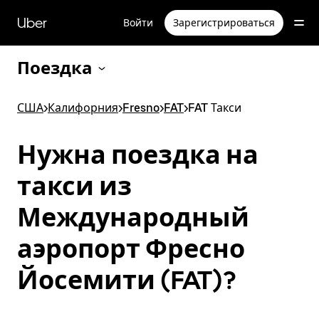
Пропустить
и
Uber
Войти
Зарегистрироваться
перейти
к
основному
Поездка
содержимому
США
>
Калифорния
>
Fresno
>
FAT
>
FAT Такси
Нужна поездка на
такси из
Международный
аэропорт Фресно
Йосемити (FAT)?