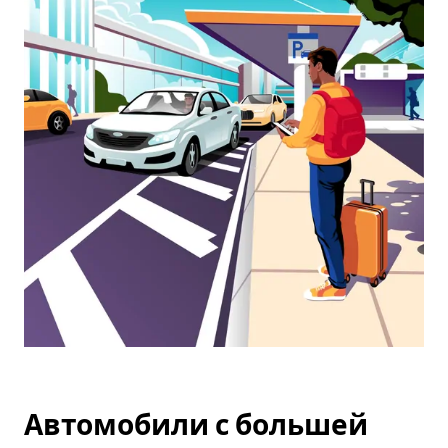
календарю
и
выбрать
дату.
Чтобы
закрыть
календарь,
нажмите
Esc.
Автомобили с большей