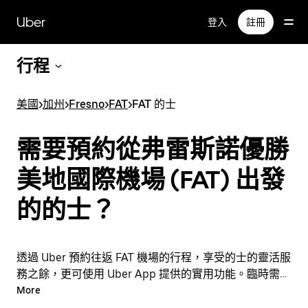
跳
Uber
登入
註冊
至
主
要
行程
內
容
美國
>
加州
>
Fresno
>
FAT
>
FAT 的士
需要預約從弗雷斯諾優勝
美地國際機場 (FAT) 出發
的的士？
透過 Uber 預約往返 FAT 機場的行程，享受的士的靈活服
務之餘，更可使用 Uber App 提供的實用功能。臨時需要
乘車？隨時透過 App 或網站預約行程，享受經濟實惠的
More
行程，還能查看即時定價。只需點按幾下即可預約機場行