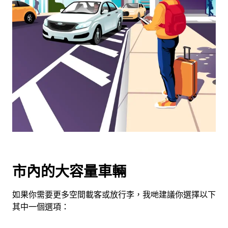
可
使
用
日
曆
和
選
擇
日
期。
按
下
Esc
按
市內的大容量車輛
鈕
即
如果你需要更多空間載客或放行李，我哋建議你選擇以下
可
其中一個選項：
關
閉