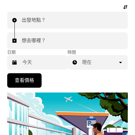
程。
出發地點？
想去哪裡？
日期
時間
現在
按
查看價格
下
向
下
箭
咀
鍵，
即