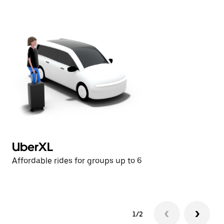
日
曆。
UberXL
U
Affordable rides for groups up to 6
Af
1/2