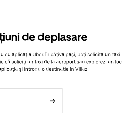
opțiuni de deplasare
 cu aplicația Uber. În câțiva pași, poți solicita un taxi
Fie că soliciți un taxi de la aeroport sau explorezi un loc
icația și introdu o destinație în Villaz.