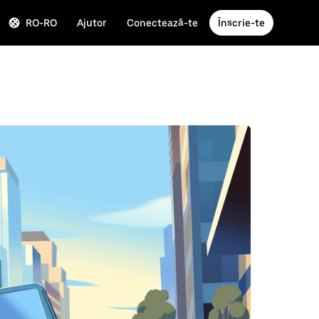
RO-RO
Ajutor
Conectează-te
Înscrie-te