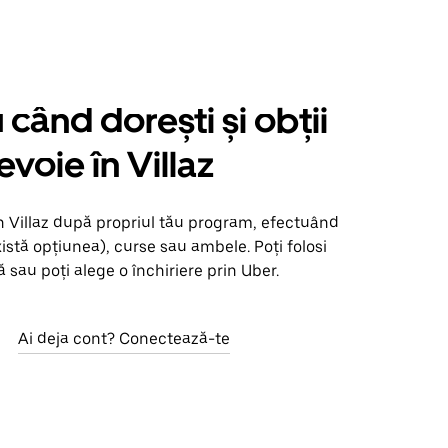
când dorești și obții
evoie în Villaz
n Villaz după propriul tău program, efectuând
xistă opțiunea), curse sau ambele. Poți folosi
 sau poți alege o închiriere prin Uber.
Ai deja cont? Conectează-te