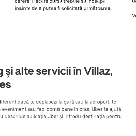
cerere. Fiecare cursă trebuie să înceapă
d
înainte de a putea fi solicitată următoarea.
V
și alte servicii în Villaz,
es
diferent dacă te deplasezi la gară sau la aeroport, te
un eveniment sau faci comisioane în oraș, Uber te ajută
au deschide aplicația Uber și introdu destinația pentru