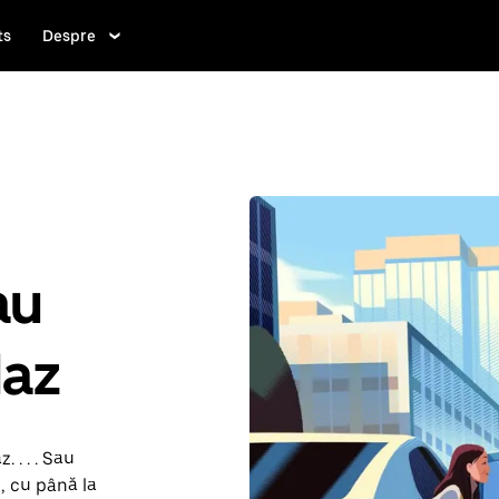
ts
Despre
au
laz
 . . . Sau
, cu până la