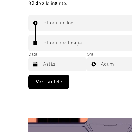
90 de zile înainte.
Introdu un loc
Introdu destinația
Data
Ora
Acum
Pentru
Vezi tarifele
a
deschide
calendarul
și
a
selecta
o
dată,
apasă
pe