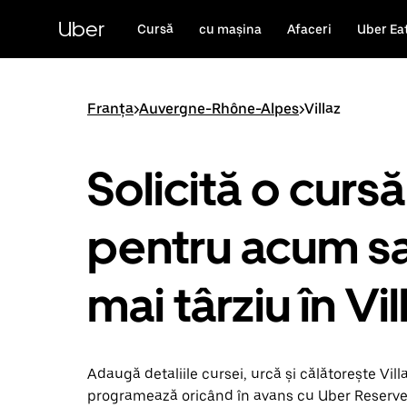
Accesează
direct
Uber
Cursă
cu mașina
Afaceri
Uber Ea
conținutul
principal
Franța
>
Auvergne-Rhône-Alpes
>
Villaz
Solicită o cursă
pentru acum s
mai târziu în Vil
Adaugă detaliile cursei, urcă și călătorește Villaz.
programează oricând în avans cu Uber Reserve