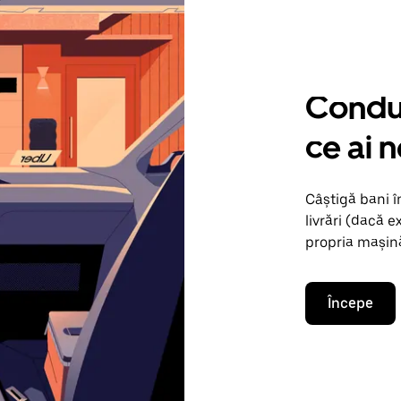
Condu 
ce ai n
Câștigă bani î
livrări (dacă e
propria mașină
Începe