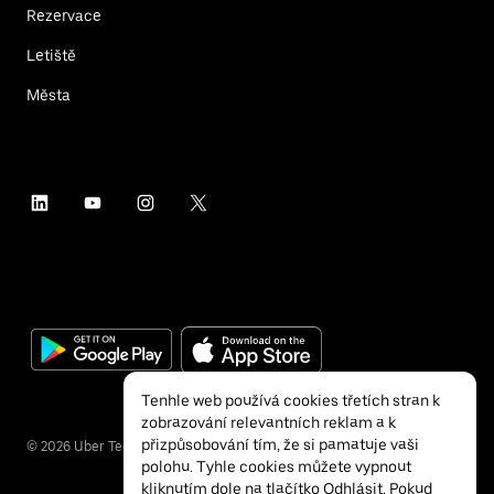
Rezervace
Letiště
Města
Tenhle web používá cookies třetích stran k
zobrazování relevantních reklam a k
přizpůsobování tím, že si pamatuje vaši
©
2026
Uber Technologies Inc.
polohu. Tyhle cookies můžete vypnout
kliknutím dole na tlačítko Odhlásit. Pokud