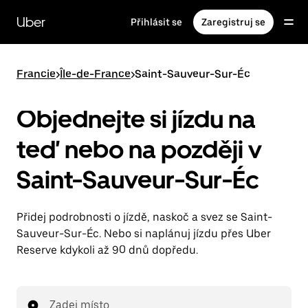
Přeskočit
na
Uber
Přihlásit se
Zaregistruj se
hlavní
obsah
Francie
>
Île-de-France
>
Saint-Sauveur-Sur-Éc
Objednejte si jízdu na
teď nebo na později v
Saint-Sauveur-Sur-Éc
Přidej podrobnosti o jízdě, naskoč a svez se Saint-
Sauveur-Sur-Éc. Nebo si naplánuj jízdu přes Uber
Reserve kdykoli až 90 dnů dopředu.
Zadej místo