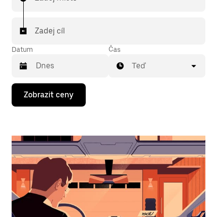
Zadej cíl
Datum
Čas
Teď
Stisknutím
Zobrazit ceny
klávesy
se
šipkou
dolů
otevřeš
kalendář
a můžeš
vybrat
datum.
Stisknutím
klávesy
Esc
zavřeš
kalendář.