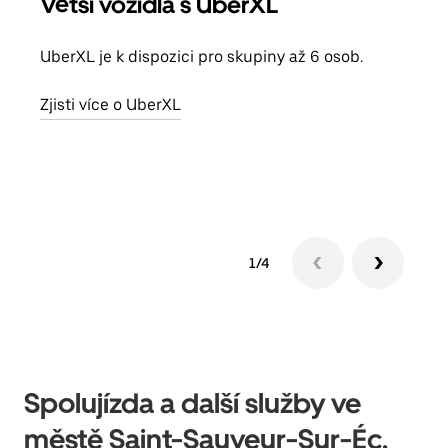
Větší vozidla s UberXL
Sku
UberXL je k dispozici pro skupiny až 6 osob.
Když
skup
Zjisti více o UberXL
míst
Zjis
1/4
Spolujízda a další služby ve
městě Saint-Sauveur-Sur-Éc,