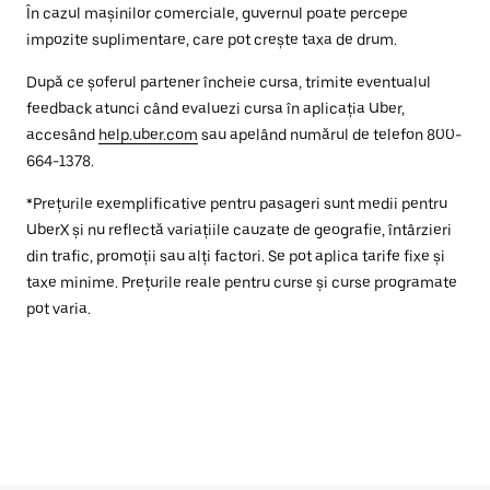
În cazul mașinilor comerciale, guvernul poate percepe
impozite suplimentare, care pot crește taxa de drum.
După ce șoferul partener încheie cursa, trimite eventualul
feedback atunci când evaluezi cursa în aplicația Uber,
accesând
help.uber.com
sau apelând numărul de telefon 800-
664-1378.
*Prețurile exemplificative pentru pasageri sunt medii pentru
UberX și nu reflectă variațiile cauzate de geografie, întârzieri
din trafic, promoții sau alți factori. Se pot aplica tarife fixe și
taxe minime. Prețurile reale pentru curse și curse programate
pot varia.