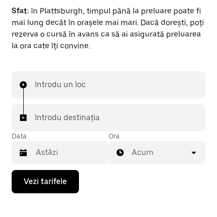
Sfat:
în Plattsburgh, timpul până la preluare poate fi
mai lung decât în orașele mai mari. Dacă dorești, poți
rezerva o cursă în avans ca să ai asigurată preluarea
la ora cate îți convine.
Introdu un loc
Introdu destinația
Data
Ora
Acum
Pentru
Vezi tarifele
a
deschide
calendarul
și