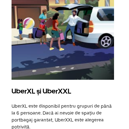
UberXL și UberXXL
Căl
UberXL este disponibil pentru grupuri de până
Când 
la 6 persoane. Dacă ai nevoie de spațiu de
de g
portbagaj garantat, UberXXL este alegerea
prop
potrivită.