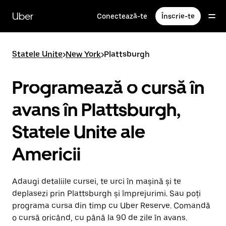
Accesează
direct
Uber
Conectează-te
Înscrie-te
conținutul
principal
Statele Unite
>
New York
>
Plattsburgh
Programează o cursă în
avans în Plattsburgh,
Statele Unite ale
Americii
Adaugi detaliile cursei, te urci în mașină și te
deplasezi prin Plattsburgh și împrejurimi. Sau poți
programa cursa din timp cu Uber Reserve. Comandă
o cursă oricând, cu până la 90 de zile în avans.