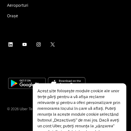
Aeroporturi
Orașe
Acest site folosește module cookie ale unor
terțe părți pentru a vă afișa reclame
relevante și pentru a oferi personalizare prin
memorarea locului în care vă aflați. Puteți
©
2026
Uber Technologies Inc.
renunța la aceste module cookie selectând
butonul „Dezactivați” de mai jos. Dacă aveți
un cont Uber, puteți renunța la „vânzarea”