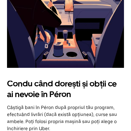
în
jos.
Închide
calendarul
apăsând
pe
butonul
Escape.
Condu când dorești și obții ce
ai nevoie în Péron
Câștigă bani în Péron după propriul tău program,
efectuând livrări (dacă există opțiunea), curse sau
ambele. Poți folosi propria mașină sau poți alege o
închiriere prin Uber.