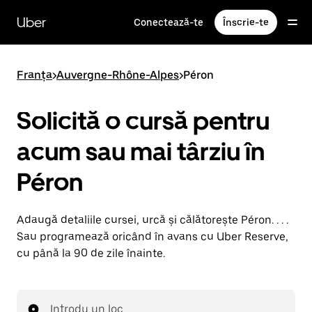
Accesează
direct
Uber
Conectează-te
Înscrie-te
conținutul
principal
Franța
>
Auvergne-Rhône-Alpes
>
Péron
Solicită o cursă pentru
acum sau mai târziu în
Péron
Adaugă detaliile cursei, urcă și călătorește Péron. . . .
Sau programează oricând în avans cu Uber Reserve,
cu până la 90 de zile înainte.
Introdu un loc