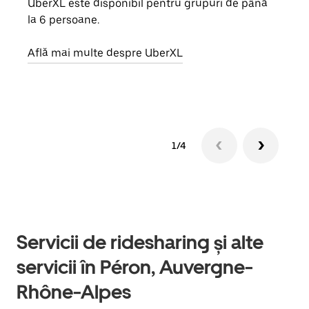
UberXL este disponibil pentru grupuri de până
Când 
la 6 persoane.
de g
prop
Află mai multe despre UberXL
Află
1/4
Servicii de ridesharing și alte
servicii în Péron, Auvergne-
Rhône-Alpes