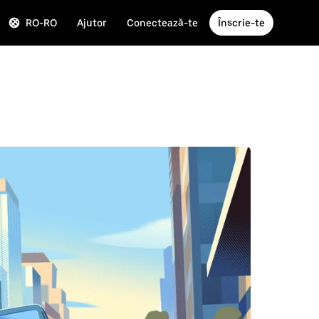
RO-RO
Ajutor
Conectează-te
Înscrie-te