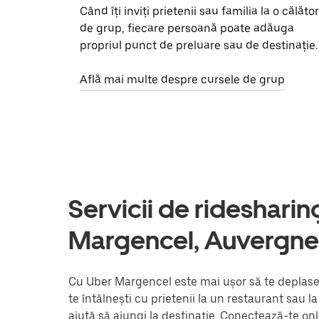
Când îți inviți prietenii sau familia la o călător
de grup, fiecare persoană poate adăuga
propriul punct de preluare sau de destinație.
Află mai multe despre cursele de grup
Servicii de ridesharing 
Margencel, Auvergn
Cu Uber Margencel este mai ușor să te deplasezi
te întâlnești cu prietenii la un restaurant sau 
ajută să ajungi la destinație. Conectează-te onl