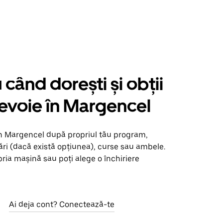
când dorești și obții
nevoie în Margencel
în Margencel după propriul tău program,
ări (dacă există opțiunea), curse sau ambele.
opria mașină sau poți alege o închiriere
Ai deja cont? Conectează-te