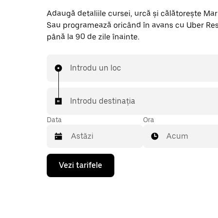
Adaugă detaliile cursei, urcă și călătorește Marge
Sau programează oricând în avans cu Uber Res
până la 90 de zile înainte.
Introdu un loc
Introdu destinația
Data
Ora
Acum
Pentru
Vezi tarifele
a
deschide
calendarul
și
a
selecta