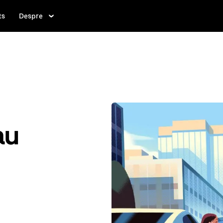
ts
Despre
au