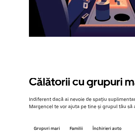
Călătorii cu grupuri m
Indiferent dacă ai nevoie de spațiu suplimentar
Margencel te vor ajuta pe tine și grupul tău să a
Grupuri mari
Familii
Închirieri auto