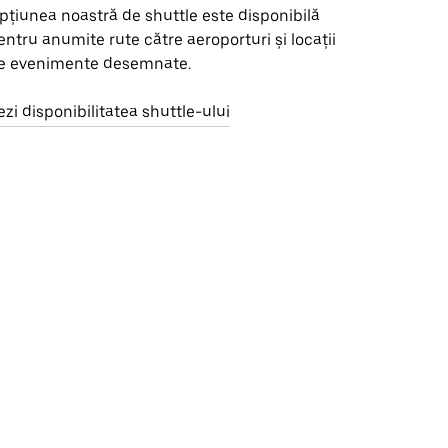
pțiunea noastră de shuttle este disponibilă
entru anumite rute către aeroporturi și locații
e evenimente desemnate.
ezi disponibilitatea shuttle-ului