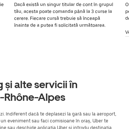
ie
Dacă există un singur titular de cont în grupul
O
tău, acesta poate comanda până la 3 curse la
p
cerere. Fiecare cursă trebuie să înceapă
d
înainte de a putea fi solicitată următoarea.
V
și alte servicii în
e-Rhône-Alpes
. Indiferent dacă te deplasezi la gară sau la aeroport,
la un eveniment sau faci comisioane în oraș, Uber te
ine sau deschide aplicația Uber și introdu destinația