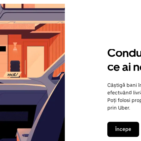
Condu 
ce ai 
Câștigă bani 
efectuând livr
Poți folosi pr
prin Uber.
Începe