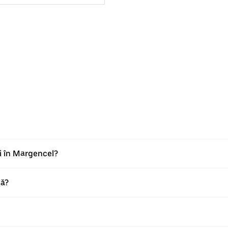
ri în Margencel?
nă?