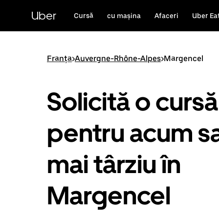
Accesează
direct
Uber
Cursă
cu mașina
Afaceri
Uber Ea
conținutul
principal
Franța
>
Auvergne-Rhône-Alpes
>
Margencel
Solicită o cursă
pentru acum s
mai târziu în
Margencel