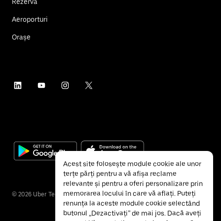
Rezervă
Aeroporturi
Orașe
Acest site folosește module cookie ale unor
terțe părți pentru a vă afișa reclame
relevante și pentru a oferi personalizare prin
memorarea locului în care vă aflați. Puteți
©
2026
Uber Technologies Inc.
renunța la aceste module cookie selectând
butonul „Dezactivați” de mai jos. Dacă aveți