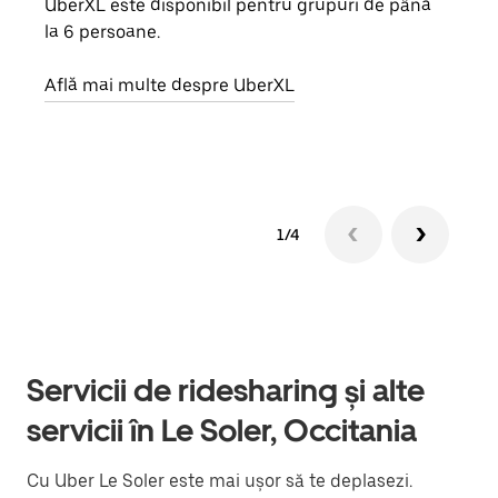
UberXL este disponibil pentru grupuri de până
Când 
la 6 persoane.
de g
prop
Află mai multe despre UberXL
Află
1/4
Servicii de ridesharing și alte
servicii în Le Soler, Occitania
Cu Uber Le Soler este mai ușor să te deplasezi.