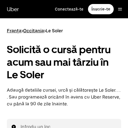
Accesează
direct
Uber
Conectează-te
Înscrie-te
conținutul
principal
Franța
>
Occitania
>
Le Soler
Solicită o cursă pentru
acum sau mai târziu în
Le Soler
Adaugă detaliile cursei, urcă și călătorește Le Soler. . .
. Sau programează oricând în avans cu Uber Reserve,
cu până la 90 de zile înainte.
Introdu un loc