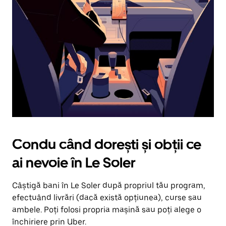
în
jos.
Închide
calendarul
apăsând
pe
butonul
Escape.
Condu când dorești și obții ce
ai nevoie în Le Soler
Câștigă bani în Le Soler după propriul tău program,
efectuând livrări (dacă există opțiunea), curse sau
ambele. Poți folosi propria mașină sau poți alege o
închiriere prin Uber.