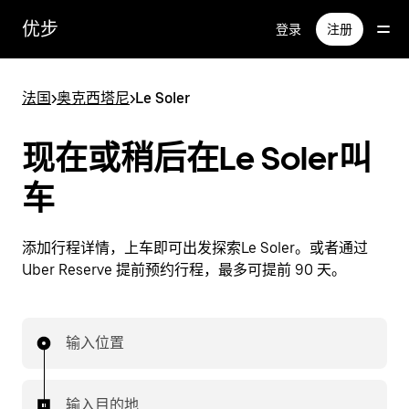
跳
优步
登录
注册
至
主
要
法国
>
奥克西塔尼
>
Le Soler
内
容
现在或稍后在Le Soler叫
车
添加行程详情，上车即可出发探索Le Soler。或者通过
Uber Reserve 提前预约行程，最多可提前 90 天。
输入位置
输入目的地