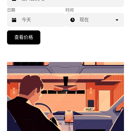
日期
时间
现在
按
查看价格
向
下
箭
头
键
可
浏
览
日
历
并
选
择