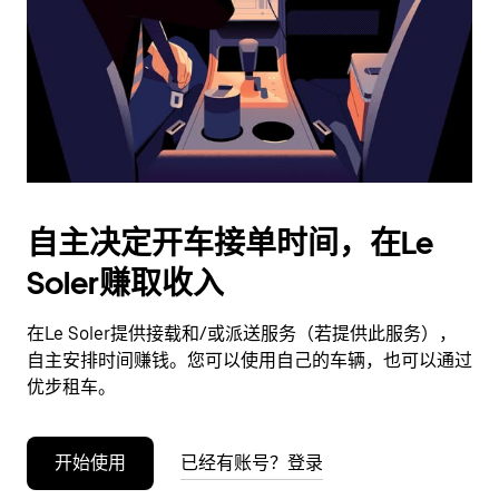
日
期。
按
退
出
键
可
关
闭
自主决定开车接单时间，在Le
日
Soler赚取收入
历。
在Le Soler提供接载和/或派送服务（若提供此服务），
自主安排时间赚钱。您可以使用自己的车辆，也可以通过
优步租车。
开始使用
已经有账号？登录