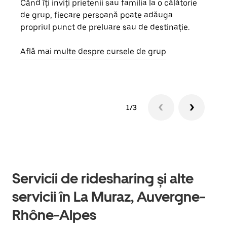
Când îți inviți prietenii sau familia la o călătorie
Dacă
de grup, fiecare persoană poate adăuga
tău,
propriul punct de preluare sau de destinație.
cere
de a
Află mai multe despre cursele de grup
1/3
Servicii de ridesharing și alte
servicii în La Muraz, Auvergne-
Rhône-Alpes