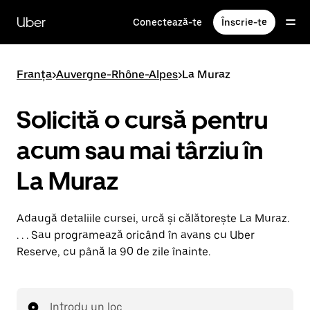
Accesează
direct
Uber
Conectează-te
Înscrie-te
conținutul
principal
Franța
>
Auvergne-Rhône-Alpes
>
La Muraz
Solicită o cursă pentru
acum sau mai târziu în
La Muraz
Adaugă detaliile cursei, urcă și călătorește La Muraz.
. . . Sau programează oricând în avans cu Uber
Reserve, cu până la 90 de zile înainte.
Introdu un loc