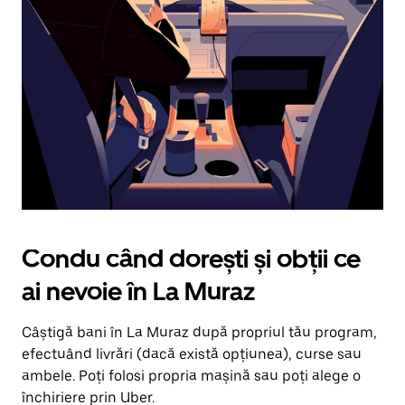
în
jos.
Închide
calendarul
apăsând
pe
butonul
Escape.
Condu când dorești și obții ce
ai nevoie în La Muraz
Câștigă bani în La Muraz după propriul tău program,
efectuând livrări (dacă există opțiunea), curse sau
ambele. Poți folosi propria mașină sau poți alege o
închiriere prin Uber.