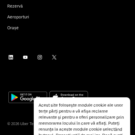
Rezervă
Aeroporturi
Orașe
Acest site folosește module cookie ale unor
terțe părți pentru a vă afișa reclame
relevante și pentru a oferi personalizare prin
memorarea locului în care vă aflați. Puteți
©
2026
Uber Technologies Inc.
renunța la aceste module cookie selectând