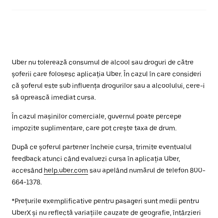
Uber nu tolerează consumul de alcool sau droguri de către
șoferii care folosesc aplicația Uber. În cazul în care consideri
că șoferul este sub influența drogurilor sau a alcoolului, cere-i
să oprească imediat cursa.
În cazul mașinilor comerciale, guvernul poate percepe
impozite suplimentare, care pot crește taxa de drum.
După ce șoferul partener încheie cursa, trimite eventualul
feedback atunci când evaluezi cursa în aplicația Uber,
accesând
help.uber.com
sau apelând numărul de telefon 800-
664-1378.
*Prețurile exemplificative pentru pasageri sunt medii pentru
UberX și nu reflectă variațiile cauzate de geografie, întârzieri