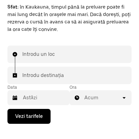
Sfat:
în Kaukauna, timpul până la preluare poate fi
mai lung decât în orașele mai mari. Dacă dorești, poți
rezerva o cursă în avans ca să ai asigurată preluarea
la ora cate îți convine.
Introdu un loc
Introdu destinația
Data
Ora
Acum
Pentru
Vezi tarifele
a
deschide
calendarul
și