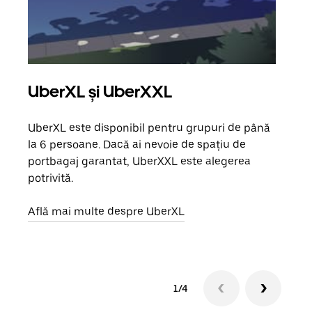
UberXL și UberXXL
Căl
UberXL este disponibil pentru grupuri de până
Când 
la 6 persoane. Dacă ai nevoie de spațiu de
de g
portbagaj garantat, UberXXL este alegerea
prop
potrivită.
Află
Află mai multe despre UberXL
1/4