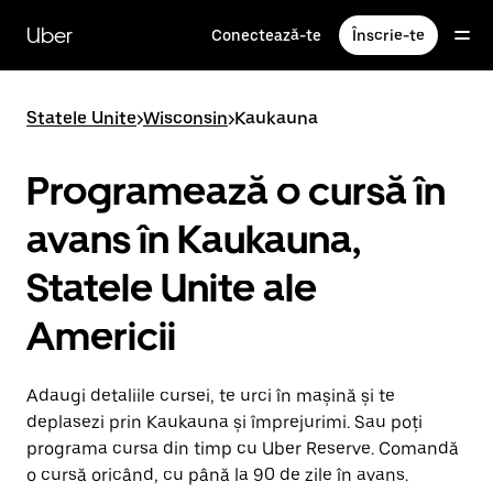
Accesează
direct
Uber
Conectează-te
Înscrie-te
conținutul
principal
Statele Unite
>
Wisconsin
>
Kaukauna
Programează o cursă în
avans în Kaukauna,
Statele Unite ale
Americii
Adaugi detaliile cursei, te urci în mașină și te
deplasezi prin Kaukauna și împrejurimi. Sau poți
programa cursa din timp cu Uber Reserve. Comandă
o cursă oricând, cu până la 90 de zile în avans.