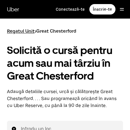
Accesează
direct
Uber
Conectează-te
Înscrie-te
conținutul
principal
Regatul Unit
>
Great Chesterford
Solicită o cursă pentru
acum sau mai târziu în
Great Chesterford
Adaugă detaliile cursei, urcă și călătorește Great
Chesterford. . . . Sau programează oricând în avans
cu Uber Reserve, cu până la 90 de zile înainte.
Introdu un loc