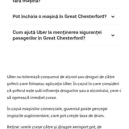
fără mașină?
Pot închiria o mașină în Great Chesterford?
Cum ajută Uber la menținerea siguranței
pasagerilor în Great Chesterford?
Uber nu tolerează consumul de alcool sau droguri de către
șoferii care folosesc aplicația Uber. În cazul în care consideri
că șoferul este sub influența drogurilor sau a alcoolului, cere-i
să oprească imediat cursa.
În cazul mașinilor comerciale, guvernul poate percepe
impozite suplimentare, care pot crește taxa de drum.
Reține: unele curse către și dinspre aeroport pot, de