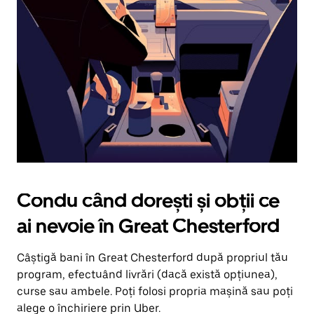
în
jos.
Închide
calendarul
apăsând
pe
butonul
Escape.
Condu când dorești și obții ce
ai nevoie în Great Chesterford
Câștigă bani în Great Chesterford după propriul tău
program, efectuând livrări (dacă există opțiunea),
curse sau ambele. Poți folosi propria mașină sau poți
alege o închiriere prin Uber.