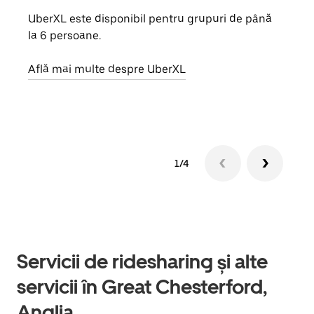
UberXL este disponibil pentru grupuri de până
Când 
la 6 persoane.
de g
prop
Află mai multe despre UberXL
Află
1/4
Servicii de ridesharing și alte
servicii în Great Chesterford,
Anglia