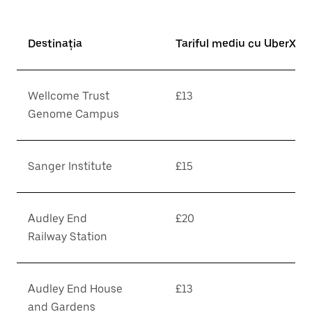
Destinația
Tariful mediu cu UberX*
Wellcome Trust
£13
Genome Campus
Sanger Institute
£15
Audley End
£20
Railway Station
Audley End House
£13
and Gardens