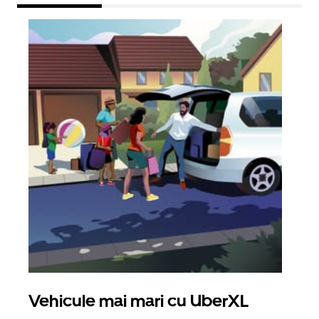
Vehicule mai mari cu UberXL
Căl