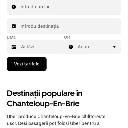
Introdu un loc
Introdu destinația
Data
Ora
Acum
Pentru
Vezi tarifele
a
deschide
calendarul
și
a
Destinații populare în
selecta
o
Chanteloup-En-Brie
dată,
apasă
pe
Uber produce Chanteloup-En-Brie călătorește
tasta
cu
ușor. Deși pasagerii pot folosi Uber pentru a
săgeata