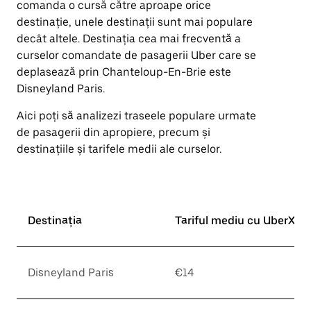
comanda o cursă către aproape orice
îndreptată
destinație, unele destinații sunt mai populare
în
jos.
decât altele. Destinația cea mai frecventă a
Închide
curselor comandate de pasagerii Uber care se
calendarul
deplasează prin Chanteloup-En-Brie este
apăsând
pe
Disneyland Paris.
butonul
Escape.
Aici poți să analizezi traseele populare urmate
de pasagerii din apropiere, precum și
destinațiile și tarifele medii ale curselor.
Destinația
Tariful mediu cu UberX*
Disneyland Paris
€14