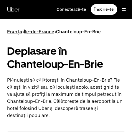
Accesează
direct
Uber
Conectează-te
Înscrie-te
conținutul
principal
Franța
>
Île-de-France
>
Chanteloup-En-Brie
Deplasare în
Chanteloup-En-Brie
Plănuiești să călătorești în Chanteloup-En-Brie? Fie
că ești în vizită sau că locuiești acolo, acest ghid te
va ajuta să profiți la maximum de timpul petrecut în
Chanteloup-En-Brie. Călătorește de la aeroport la un
hotel folosind Uber și descoperă trasee și
destinații populare.