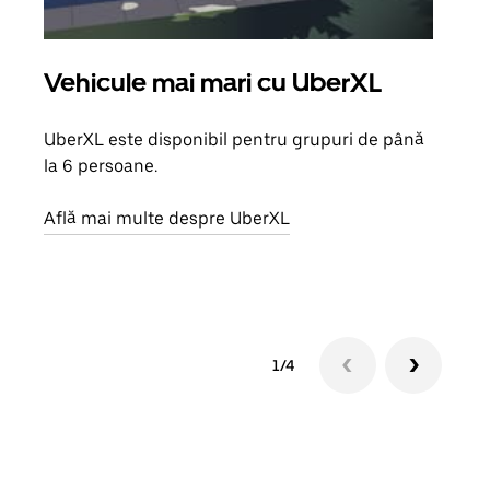
Vehicule mai mari cu UberXL
Căl
UberXL este disponibil pentru grupuri de până
Când 
la 6 persoane.
de g
prop
Află mai multe despre UberXL
Află
1/4