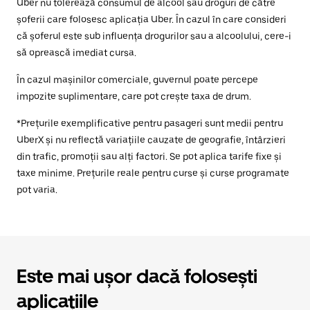
Uber nu tolerează consumul de alcool sau droguri de către
șoferii care folosesc aplicația Uber. În cazul în care consideri
că șoferul este sub influența drogurilor sau a alcoolului, cere-i
să oprească imediat cursa.
În cazul mașinilor comerciale, guvernul poate percepe
impozite suplimentare, care pot crește taxa de drum.
*Prețurile exemplificative pentru pasageri sunt medii pentru
UberX și nu reflectă variațiile cauzate de geografie, întârzieri
din trafic, promoții sau alți factori. Se pot aplica tarife fixe și
taxe minime. Prețurile reale pentru curse și curse programate
pot varia.
Este mai ușor dacă folosești
aplicațiile