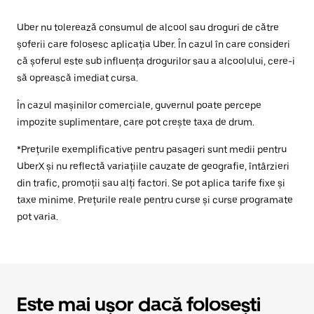
Uber nu tolerează consumul de alcool sau droguri de către
șoferii care folosesc aplicația Uber. În cazul în care consideri
că șoferul este sub influența drogurilor sau a alcoolului, cere-i
să oprească imediat cursa.
În cazul mașinilor comerciale, guvernul poate percepe
impozite suplimentare, care pot crește taxa de drum.
*Prețurile exemplificative pentru pasageri sunt medii pentru
UberX și nu reflectă variațiile cauzate de geografie, întârzieri
din trafic, promoții sau alți factori. Se pot aplica tarife fixe și
taxe minime. Prețurile reale pentru curse și curse programate
pot varia.
Este mai ușor dacă folosești