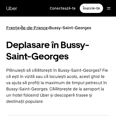
Accesează
direct
Uber
Conectează-te
Înscrie-te
conținutul
principal
Franța
>
Île-de-France
>
Bussy-Saint-Georges
Deplasare în Bussy-
Saint-Georges
Plănuiești să călătorești în Bussy-Saint-Georges? Fie
că ești în vizită sau că locuiești acolo, acest ghid te
va ajuta să profiți la maximum de timpul petrecut în
Bussy-Saint-Georges. Călătorește de la aeroport la
un hotel folosind Uber și descoperă trasee și
destinații populare.