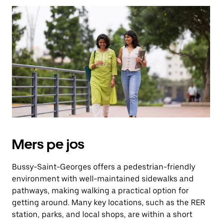
îndreptată
în
jos.
Închide
calendarul
apăsând
pe
butonul
Escape.
Mers pe jos
Bussy-Saint-Georges offers a pedestrian-friendly
environment with well-maintained sidewalks and
pathways, making walking a practical option for
getting around. Many key locations, such as the RER
station, parks, and local shops, are within a short