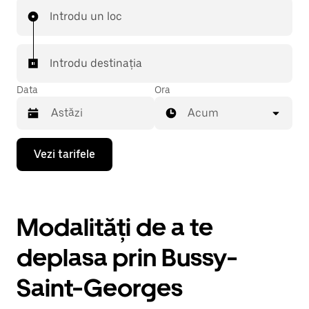
Introdu un loc
Introdu destinația
Data
Ora
Acum
Pentru
Vezi tarifele
a
deschide
calendarul
și
a
Modalități de a te
selecta
o
dată,
deplasa prin Bussy-
apasă
pe
Saint-Georges
tasta
cu
săgeata