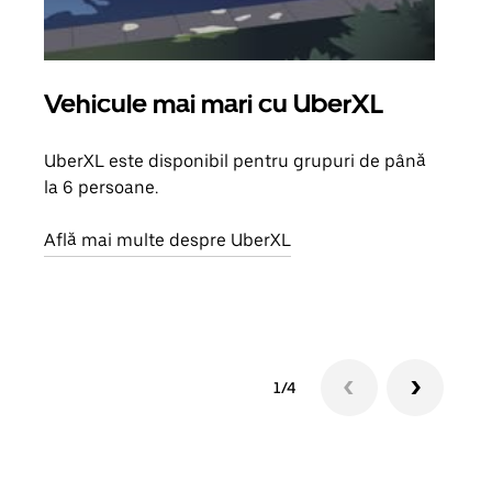
Vehicule mai mari cu UberXL
Căl
UberXL este disponibil pentru grupuri de până
Când 
la 6 persoane.
de g
prop
Află mai multe despre UberXL
Află
1/4