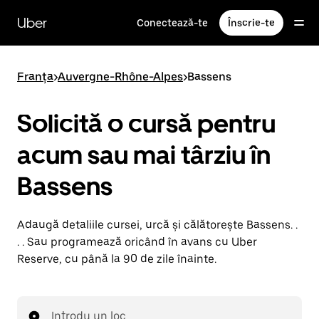
Accesează
direct
Uber
Conectează-te
Înscrie-te
conținutul
principal
Franța
>
Auvergne-Rhône-Alpes
>
Bassens
Solicită o cursă pentru
acum sau mai târziu în
Bassens
Adaugă detaliile cursei, urcă și călătorește Bassens. .
. . Sau programează oricând în avans cu Uber
Reserve, cu până la 90 de zile înainte.
Introdu un loc