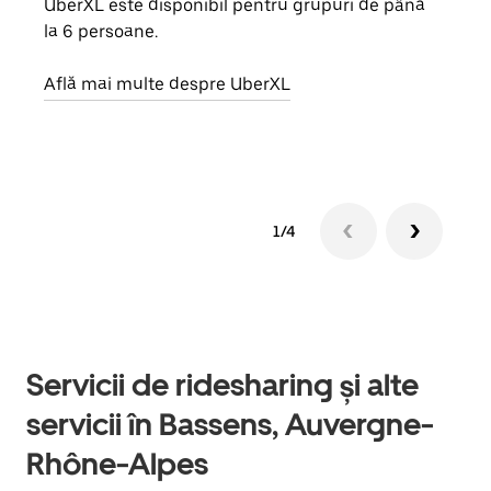
UberXL este disponibil pentru grupuri de până
Când 
la 6 persoane.
de g
prop
Află mai multe despre UberXL
Află
1/4
Servicii de ridesharing și alte
servicii în Bassens, Auvergne-
Rhône-Alpes