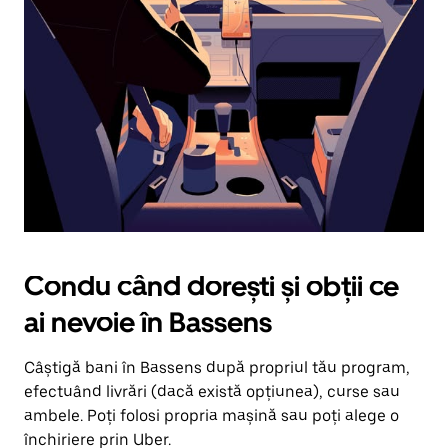
în
jos.
Închide
calendarul
apăsând
pe
butonul
Escape.
Condu când dorești și obții ce
ai nevoie în Bassens
Câștigă bani în Bassens după propriul tău program,
efectuând livrări (dacă există opțiunea), curse sau
ambele. Poți folosi propria mașină sau poți alege o
închiriere prin Uber.