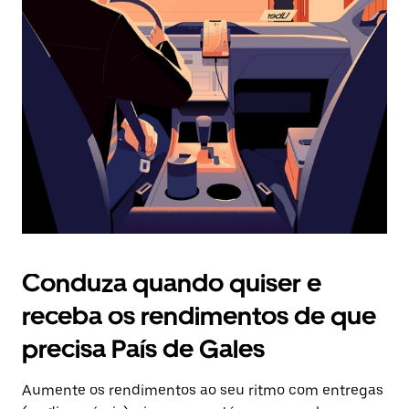
Prima
o
botão
Esc
para
fechar
o
calendário.
Conduza quando quiser e
receba os rendimentos de que
precisa País de Gales
Aumente os rendimentos ao seu ritmo com entregas