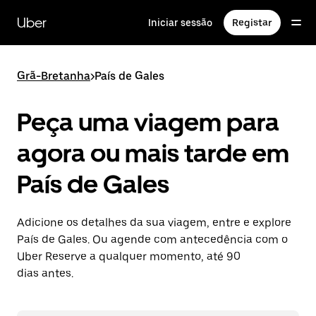
Avançar
para
Uber
Iniciar sessão
Registar
o
conteúdo
principal
Grã-Bretanha
>
País de Gales
Peça uma viagem para
agora ou mais tarde em
País de Gales
Adicione os detalhes da sua viagem, entre e explore
País de Gales. Ou agende com antecedência com o
Uber Reserve a qualquer momento, até 90
dias antes.