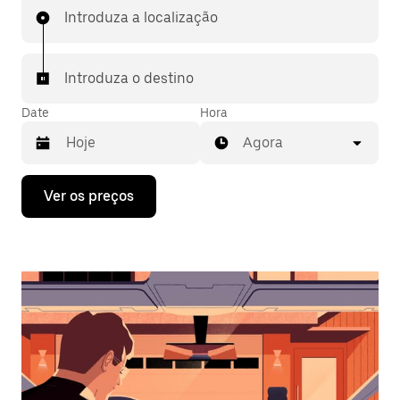
Introduza a localização
Introduza o destino
Date
Hora
Agora
Prima
Ver os preços
a
tecla
da
seta
para
interagir
com
o
calendário
e
selecionar
uma
data.