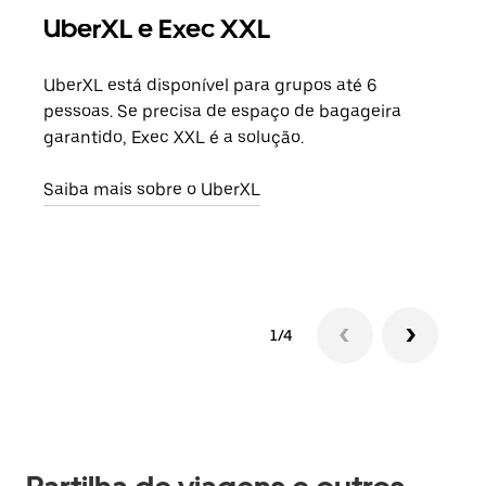
UberXL e Exec XXL
Vi
UberXL está disponível para grupos até 6
Quan
pessoas. Se precisa de espaço de bagageira
para
garantido, Exec XXL é a solução.
pode
ou d
Saiba mais sobre o UberXL
Saib
1/4