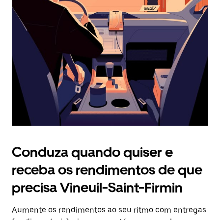
Prima
o
botão
Esc
para
fechar
o
calendário.
Conduza quando quiser e
receba os rendimentos de que
precisa Vineuil-Saint-Firmin
Aumente os rendimentos ao seu ritmo com entregas