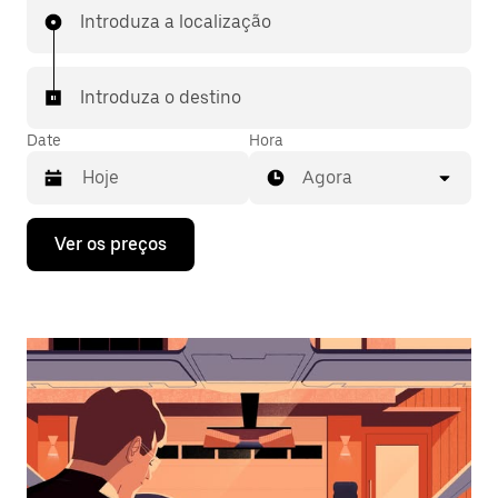
Introduza a localização
Introduza o destino
Date
Hora
Agora
Prima
Ver os preços
a
tecla
da
seta
para
interagir
com
o
calendário
e
selecionar
uma
data.