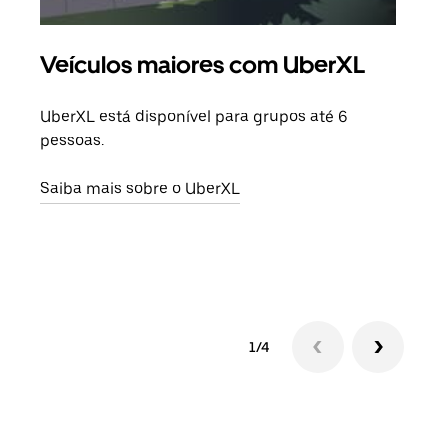
Veículos maiores com UberXL
Vi
UberXL está disponível para grupos até 6
Quan
pessoas.
para
pode
Saiba mais sobre o UberXL
ou d
Saib
1/4