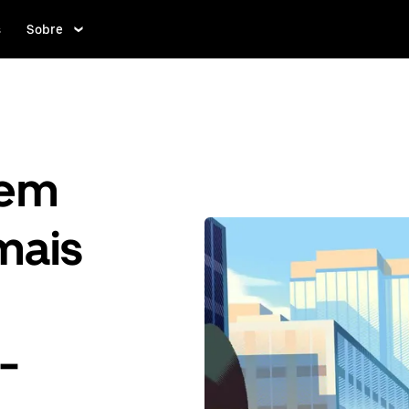
s
Sobre
gem
mais
-