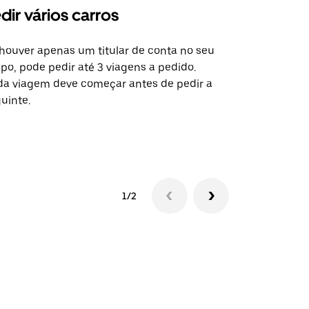
dir vários carros
Uber Shu
houver apenas um titular de conta no seu
A opção de s
po, pode pedir até 3 viagens a pedido.
determinado
a viagem deve começar antes de pedir a
locais de ev
uinte.
Ver disponib
1/2