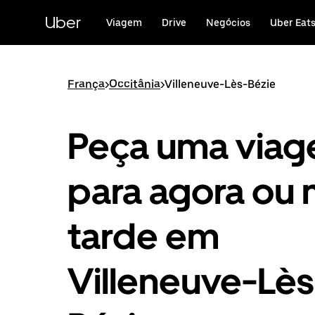
Avançar
para
Uber
Viagem
Drive
Negócios
Uber Eat
o
conteúdo
principal
França
>
Occitânia
>
Villeneuve-Lès-Bézie
Peça uma via
para agora ou 
tarde em
Villeneuve-Lès