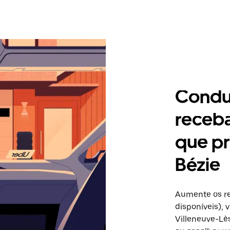
Condu
receb
que pr
Bézie
Aumente os re
disponíveis),
Villeneuve-Lès