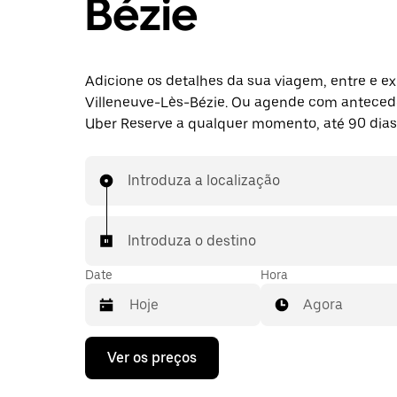
Bézie
Adicione os detalhes da sua viagem, entre e ex
Villeneuve-Lès-Bézie. Ou agende com anteced
Uber Reserve a qualquer momento, até 90 dias
Introduza a localização
Introduza o destino
Date
Hora
Agora
Prima
Ver os preços
a
tecla
da