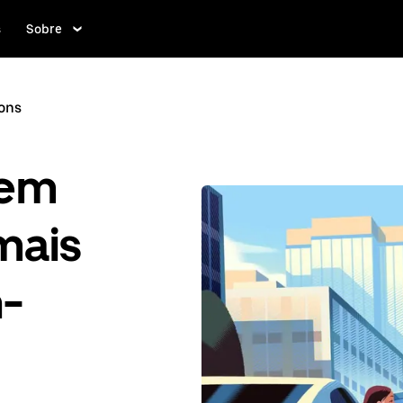
s
Sobre
ons
gem
mais
n-