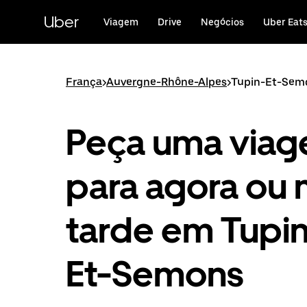
Avançar
para
Uber
Viagem
Drive
Negócios
Uber Eat
o
conteúdo
principal
França
>
Auvergne-Rhône-Alpes
>
Tupin-Et-Sem
Peça uma via
para agora ou 
tarde em Tupi
Et-Semons