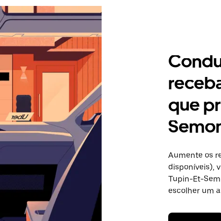
Condu
receb
que pr
Semo
Aumente os re
disponíveis),
Tupin-Et-Semo
escolher um a