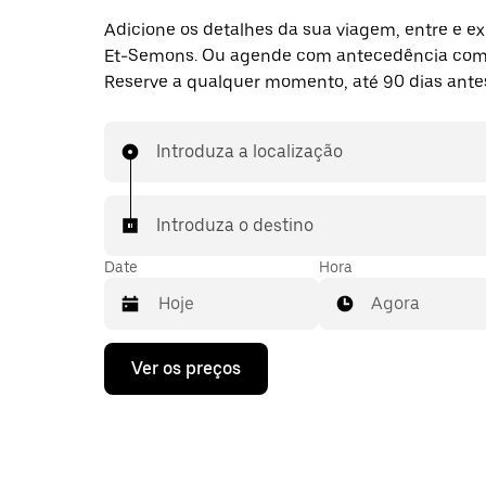
Adicione os detalhes da sua viagem, entre e ex
Et-Semons. Ou agende com antecedência com
Reserve a qualquer momento, até 90 dias ante
Introduza a localização
Introduza o destino
Date
Hora
Agora
Prima
Ver os preços
a
tecla
da
seta
para
interagir