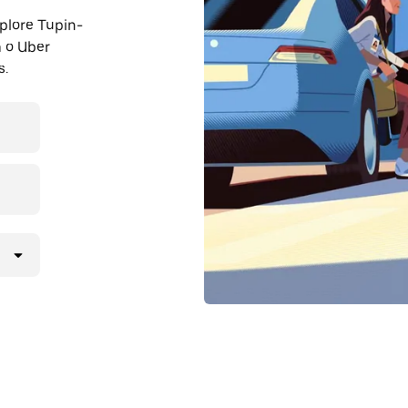
plore Tupin-
 o Uber
s.