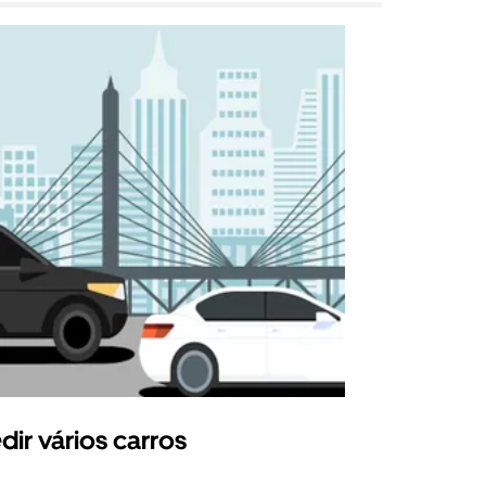
dir vários carros
Uber Shu