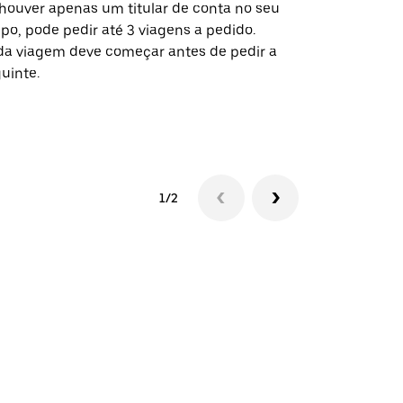
houver apenas um titular de conta no seu
A opção de s
po, pode pedir até 3 viagens a pedido.
determinado
a viagem deve começar antes de pedir a
locais de ev
uinte.
Ver disponib
1/2