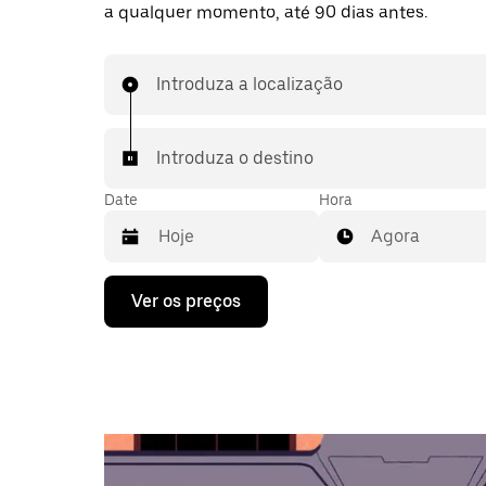
a qualquer momento, até 90 dias antes.
Introduza a localização
Introduza o destino
Date
Hora
Agora
Prima
Ver os preços
a
tecla
da
seta
para
interagir
com
o
calendário
e