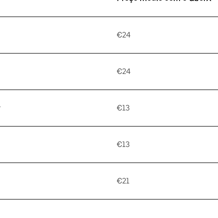
€24
€24
y
€13
€13
€21