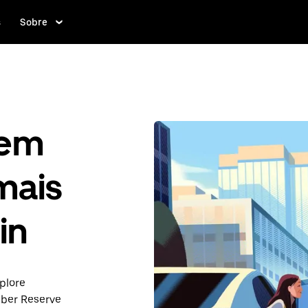
s
Sobre
gem
mais
in
plore
ber Reserve