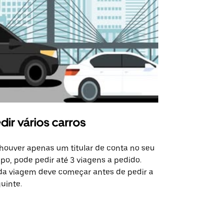
dir vários carros
Uber Shu
houver apenas um titular de conta no seu
A opção de s
po, pode pedir até 3 viagens a pedido.
determinado
a viagem deve começar antes de pedir a
locais de ev
uinte.
Ver disponib