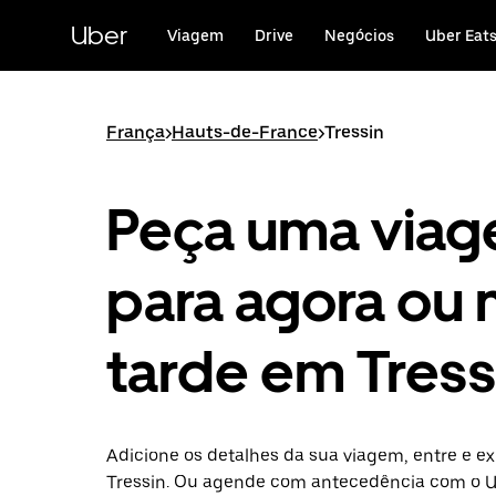
Avançar
para
Uber
Viagem
Drive
Negócios
Uber Eat
o
conteúdo
principal
França
>
Hauts-de-France
>
Tressin
Peça uma via
para agora ou 
tarde em Tress
Adicione os detalhes da sua viagem, entre e ex
Tressin. Ou agende com antecedência com o U