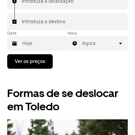
Introduza a localização
Introduza o destino
Date
Hora
Agora
Prima
Ver os preços
a
tecla
da
seta
para
Formas de se deslocar
interagir
com
o
em Toledo
calendário
e
selecionar
uma
data.
Prima