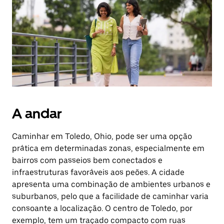
o
botão
Esc
para
fechar
o
calendário.
A andar
Caminhar em Toledo, Ohio, pode ser uma opção
prática em determinadas zonas, especialmente em
bairros com passeios bem conectados e
infraestruturas favoráveis aos peões. A cidade
apresenta uma combinação de ambientes urbanos e
suburbanos, pelo que a facilidade de caminhar varia
consoante a localização. O centro de Toledo, por
exemplo, tem um traçado compacto com ruas