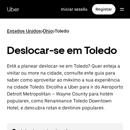
Avançar
para
Uber
Iniciar sessão
Registar
o
conteúdo
principal
Estados Unidos
>
Ohio
>
Toledo
Deslocar-se em Toledo
Está a planear deslocar-se em Toledo? Quer esteja a
visitar ou more na cidade, consulte este guia para
saber como aproveitar ao máximo a sua experiência
na cidade Toledo. Escolha a Uber para ir do Aeroporto
Detroit Metropolitan – Wayne County para hotéis
populares, como Renaissance Toledo Downtown
Hotel, e descubra rotas e destinos populares.