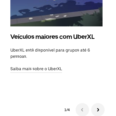
Veículos maiores com UberXL
Vi
UberXL está disponível para grupos até 6
Quan
pessoas.
para
pode
Saiba mais sobre o UberXL
ou d
Saib
1/4