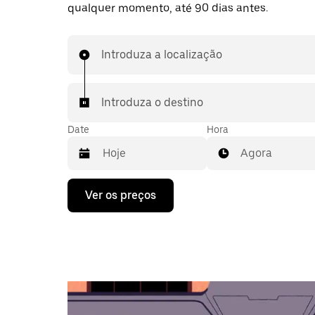
qualquer momento, até 90 dias antes.
Introduza a localização
Introduza o destino
Date
Hora
Agora
Prima
Ver os preços
a
tecla
da
seta
para
interagir
com
o
calendário
e