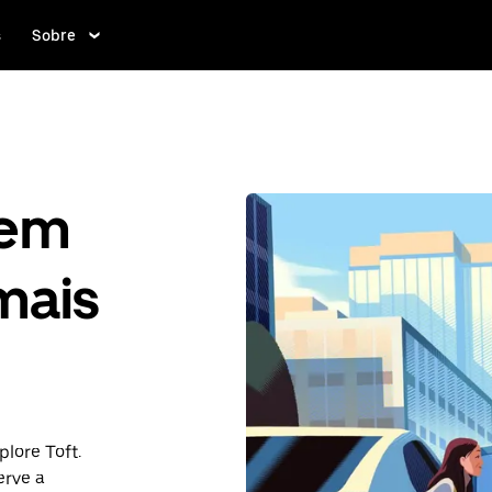
s
Sobre
gem
mais
lore Toft.
rve a