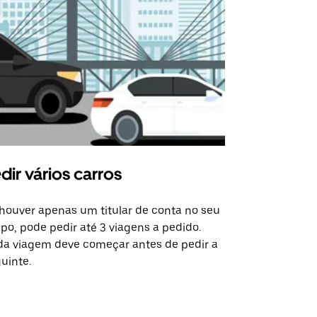
dir vários carros
Uber Shu
houver apenas um titular de conta no seu
A opção de s
po, pode pedir até 3 viagens a pedido.
determinado
a viagem deve começar antes de pedir a
locais de ev
uinte.
Ver disponib