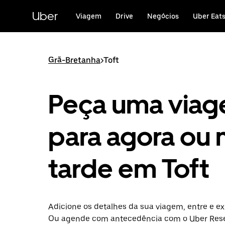
Avançar
para
Uber
Viagem
Drive
Negócios
Uber Eat
o
conteúdo
principal
Grã-Bretanha
>
Toft
Peça uma via
para agora ou 
tarde em Toft
Adicione os detalhes da sua viagem, entre e exp
Ou agende com antecedência com o Uber Rese