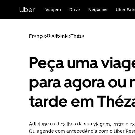
Avançar
para
Uber
Viagem
Drive
Negócios
Uber Eat
o
conteúdo
principal
França
>
Occitânia
>
Théza
Peça uma via
para agora ou 
tarde em Théz
Adicione os detalhes da sua viagem, entre e ex
Ou agende com antecedência com o Uber Rese