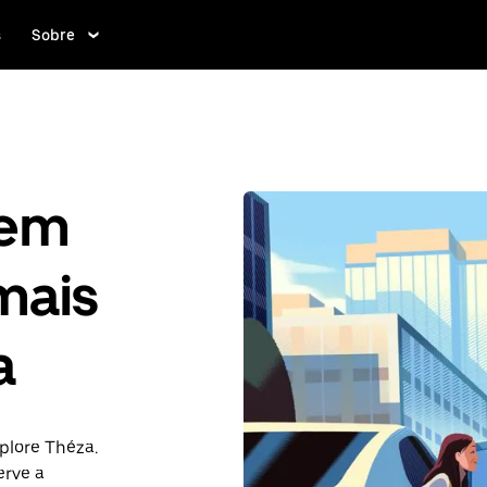
s
Sobre
gem
mais
a
plore Théza.
rve a