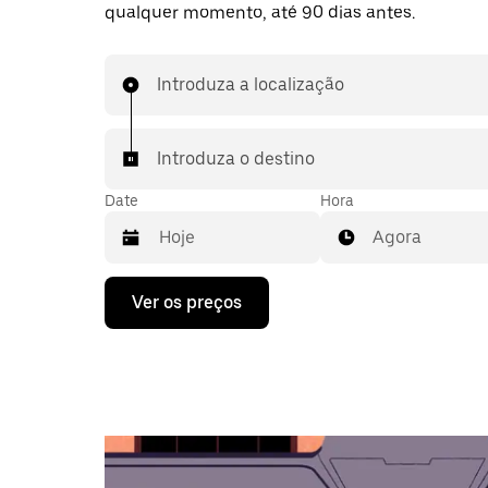
qualquer momento, até 90 dias antes.
Introduza a localização
Introduza o destino
Date
Hora
Agora
Prima
Ver os preços
a
tecla
da
seta
para
interagir
com
o
calendário
e