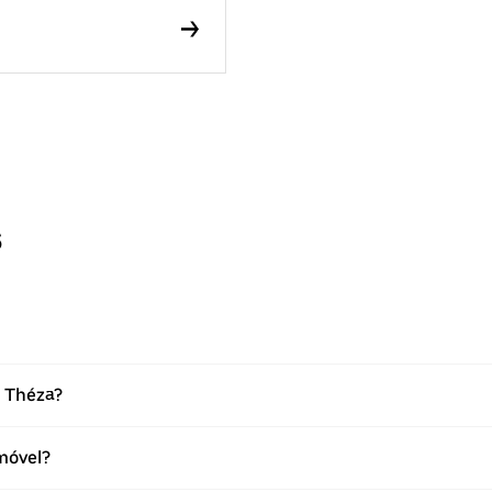
s
m Théza?
móvel?