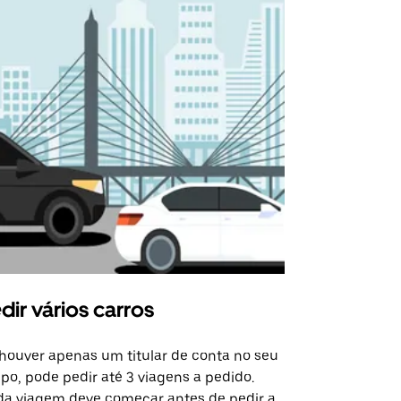
dir vários carros
Uber Shu
houver apenas um titular de conta no seu
A opção de s
po, pode pedir até 3 viagens a pedido.
determinado
a viagem deve começar antes de pedir a
locais de ev